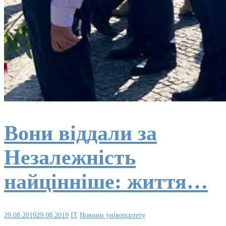
Вони віддали за
Незалежність
найцінніше: життя…
29.08.2019
29.08.2019
IT
Новини університету