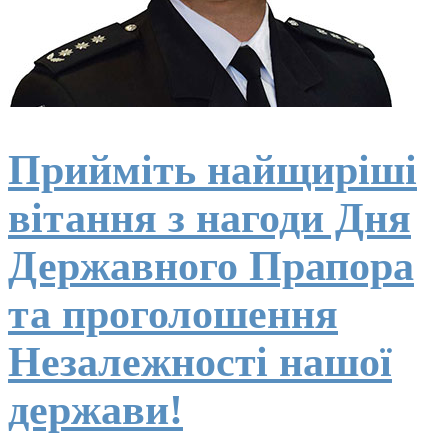
Прийміть найщиріші
вітання з нагоди Дня
Державного Прапора
та проголошення
Незалежності нашої
держави!