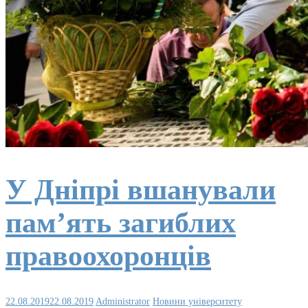
У Дніпрі вшанували
пам’ять загиблих
правоохоронців
22.08.2019
22.08.2019
Administrator
Новини університету