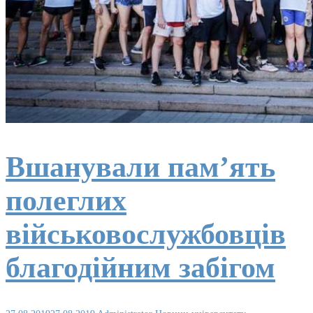
Вшанували пам’ять
полеглих
військовослужбовців
благодійним забігом