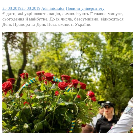
23.08.2019
23.08.2019
Administrator
Новини університету
Є дати, які укріплюють націю, символізують її славне минуле,
сьогодення й майбутнє. До їх числа, безсумнівно, відносяться
День Прапора та День Незалежності України.