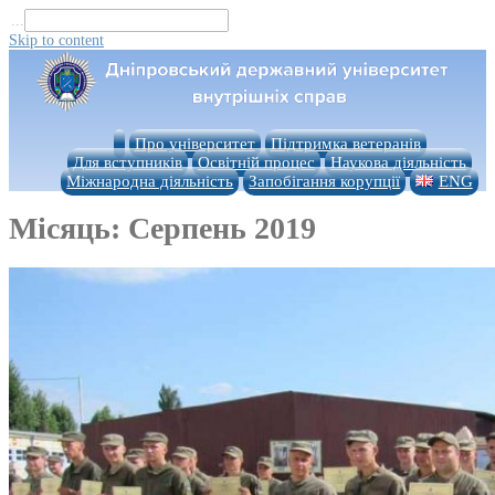
...
Skip to content
Про університет
Підтримка ветеранів
Для вступників
Освітній процес
Наукова діяльність
Міжнародна діяльність
Запобігання корупції
ENG
Місяць:
Серпень 2019