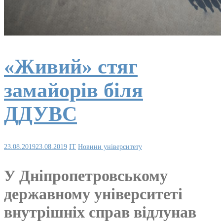
«Живий» стяг
замайорів біля
ДДУВС
23.08.2019
23.08.2019
IT
Новини університету
У Дніпропетровському
державному університеті
внутрішніх справ відлунав