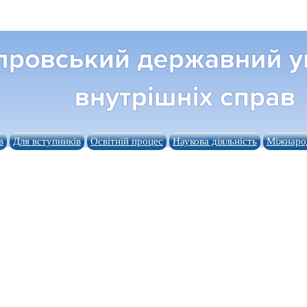
в
Для вступників
Освітній процес
Наукова діяльність
Міжнарод