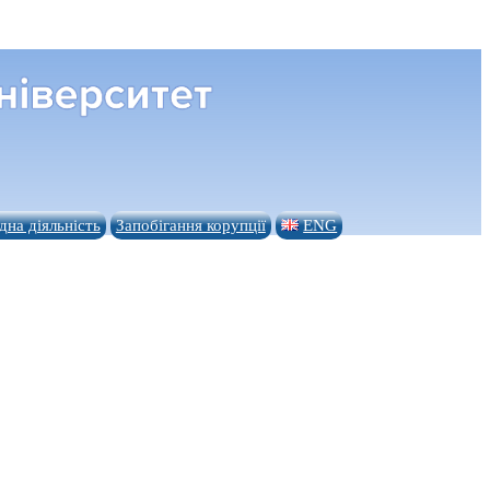
на діяльність
Запобігання корупції
ENG