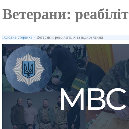
Ветерани: реабілі
Головна сторінка
»
Ветерани: реабілітація та відновлення