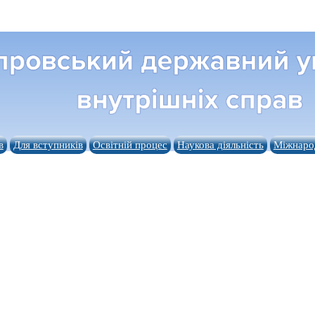
в
Для вступників
Освітній процес
Наукова діяльність
Міжнарод