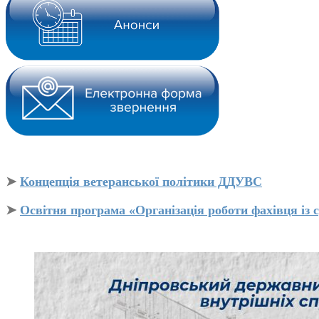
➤
Концепція ветеранської політики ДДУВС
➤
Освітня програма «Організація роботи фахівця із с