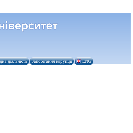
на діяльність
Запобігання корупції
ENG