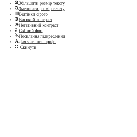
Збільшити розмір тексту
Зменшити розмір тексту
Відтінки сірого
Високий контраст
Негативний контраст
Світлий фон
Посилання підкреслення
Для читання шрифт
Скинути