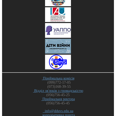
Приймальна комісія
(099)772-17-05
(073)168-39-55
Відділ зв'язків з громадськістю
(056)756-45-25
Приймальня ректора
(056)756-45-45
info@dduvs.edu.ua
корпоративна пошта