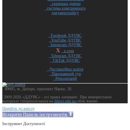
скринька довіри
система електронного
документообігу
Facebook ДДУВС
YouTube ДДУВС
Instagram ДДУВС
X
x.com
Telegram ДДУВС
TikTok ДДУВС
Дистанційна освіта
Панорамний тур
Репозитарій
49005, м. Дніпро, проспект Науки, 26
2009-2026 «ДДУВС» - усi права захищенi. При використанні
матеріалу гіперпосилання на
dduvs.edu.ua
обов`язкове.
Перейти до вмісту
Відкрити Панель інструментів
Інструмент Доступності