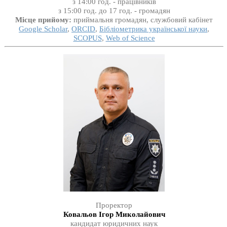
з 14:00 год. - працівників
з 15:00 год. до 17 год. - громадян
Місце прийому:
приймальня громадян, службовий кабінет
Google Scholar
,
ORCID
,
Бібліометрика української науки
,
SCOPUS
,
Web of Science
Проректор
Ковальов Ігор Миколайович
кандидат юридичних наук