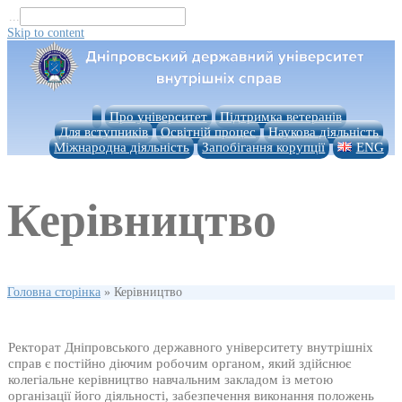
...
Skip to content
Про університет
Підтримка ветеранів
Для вступників
Освітній процес
Наукова діяльність
Міжнародна діяльність
Запобігання корупції
ENG
Керівництво
Головна сторінка
»
Керівництво
Ректорат Дніпровського державного університету внутрішніх
справ є постійно діючим робочим органом, який здійснює
колегіальне керівництво навчальним закладом із метою
організації його діяльності, забезпечення виконання положень