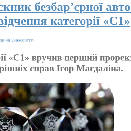
ускник безбар’єрної а
відчення категорії «С1»
овини університету
рії «С1» вручив перший проре
рішніх справ Ігор Магдаліна.