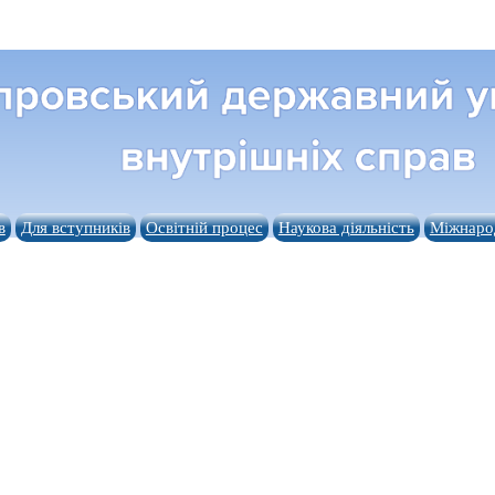
в
Для вступників
Освітній процес
Наукова діяльність
Міжнарод