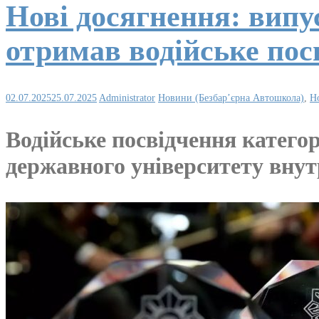
Нові досягнення: вип
отримав водійське пос
02.07.2025
25.07.2025
Administrator
Новини (Безбар’єрна Автошкола)
,
Н
Водійське посвідчення катего
державного університету внут