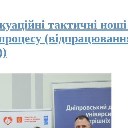
куаційні тактичні ноші
 процесу (відпрацюванн
))