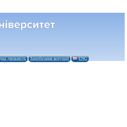
на діяльність
Запобігання корупції
ENG