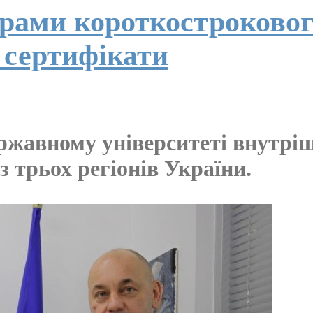
рами короткостроково
 сертифікати
ржавному університеті внутріш
 трьох регіонів України.