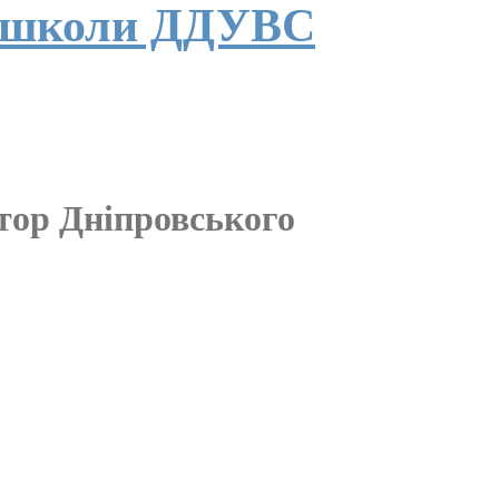
втошколи ДДУВС
ктор Дніпровського