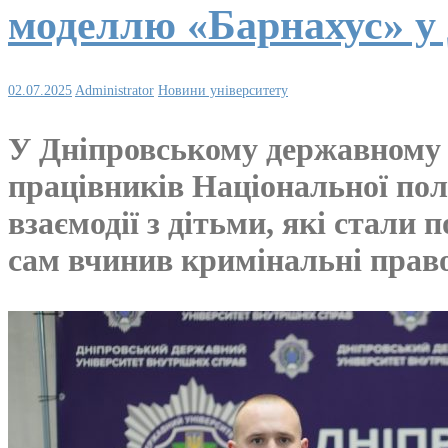
моделлю «Барнахус» 
02.07.2025
Administrator
Новини університету
У Дніпровському державному у
працівників Національної пол
взаємодії з дітьми, які стали
сам вчинив кримінальні прав