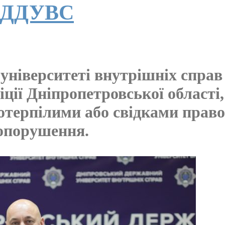
у ДДУВС
ніверситеті внутрішніх справ
іції Дніпропетровської област
 потерпілими або свідками прав
опорушення.