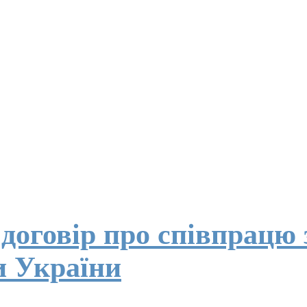
договір про співпрацю
и України