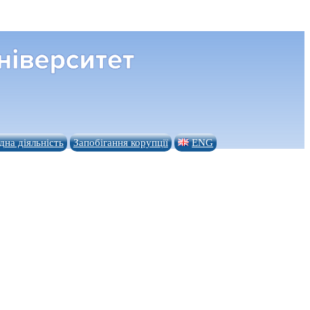
на діяльність
Запобігання корупції
ENG