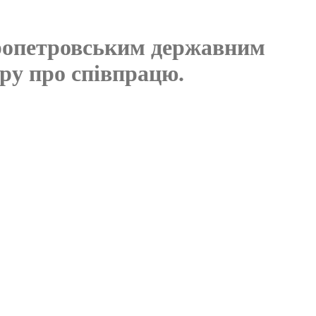
ропетровським державним
ору про співпрацю.