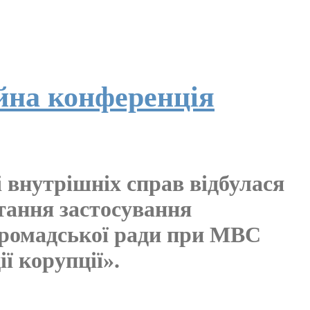
йна конференція
 внутрішніх справ відбулася
тання застосування
Громадської ради при МВС
ї корупції».