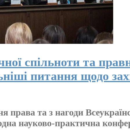
ної спільноти та прав
ьніші питання щодо за
 права та з нагоди Всеукраїнсь
одна науково-практична конфе