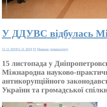
У ДДУВС відбулась Мі
15.11.2019
15.11.2019
IT
Новини університету
15 листопада у Дніпропетровс
Міжнародна науково-практичн
антикорупційного законодавс
України та громадської спілки