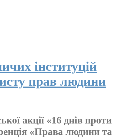
ничих інституцій
хисту прав людини
кої акції «16 днів проти
ренція «Права людини та