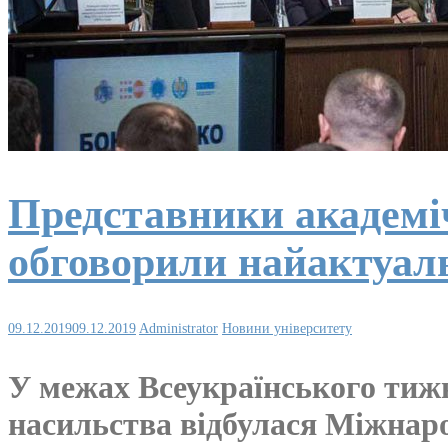
Представники академіч
обговорили найактуал
09.12.2019
09.12.2019
Administrator
Новини університету
У межах Всеукраїнського тижня
насильства відбулася Міжнар