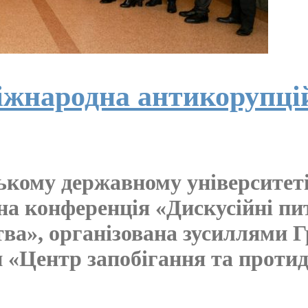
жнародна антикорупці
ькому державному університеті
а конференція «Дискусійні пи
тва», організована зусиллями 
 «Центр запобігання та протиді