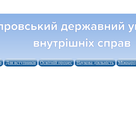
в
Для вступників
Освітній процес
Наукова діяльність
Міжнарод