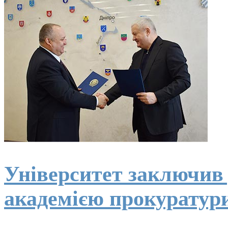
Університет заключив 
академією прокуратур