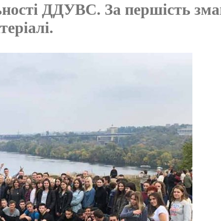
ьності ДДУВС. За першість зма
теріалі.