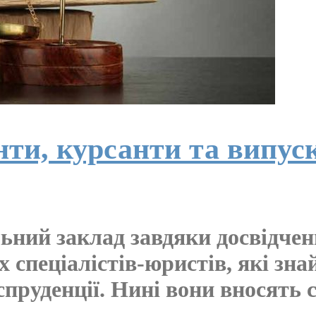
нти, курсанти та випус
ьний заклад завдяки досвідчен
 спеціалістів-юристів, які зн
руденції. Нині вони вносять с