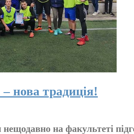
– нова традиція!
я нещодавно на факультеті під