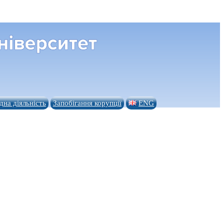
на діяльність
Запобігання корупції
ENG