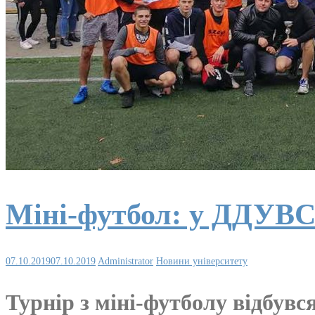
Міні-футбол: у ДДУВС 
07.10.2019
07.10.2019
Administrator
Новини університету
Турнір з міні-футболу відбувс