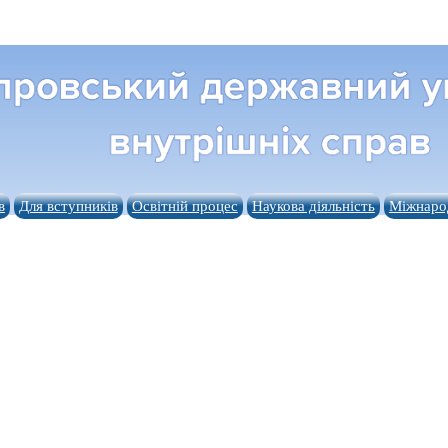
в
Для вступників
Освітній процес
Наукова діяльність
Міжнарод