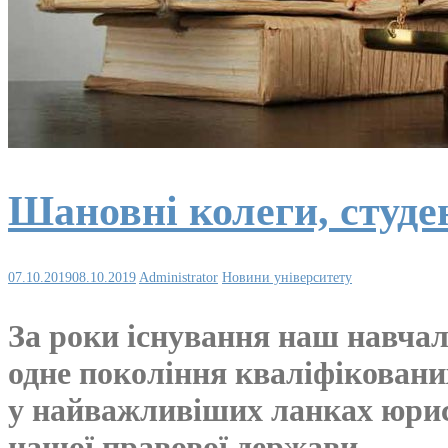
Шановні колеги, студе
07.10.2019
08.10.2019
Administrator
Новини університету
За роки існування наш навчал
одне покоління кваліфікованих
у найважливіших ланках юрисп
нашої правової держави.