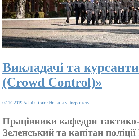
Викладачі та курсант
(Crowd Control)»
07.10.2019
Administrator
Новини університету
Працівники кафедри тактико-
Зеленський та капітан поліції