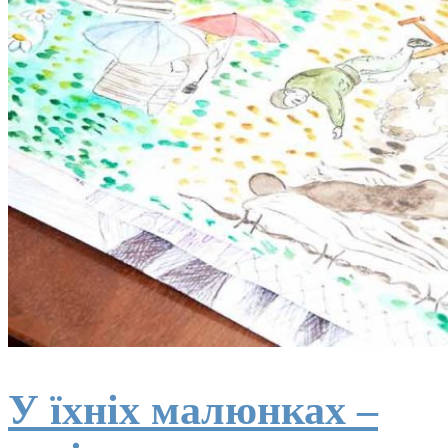
У їхніх малюнках –