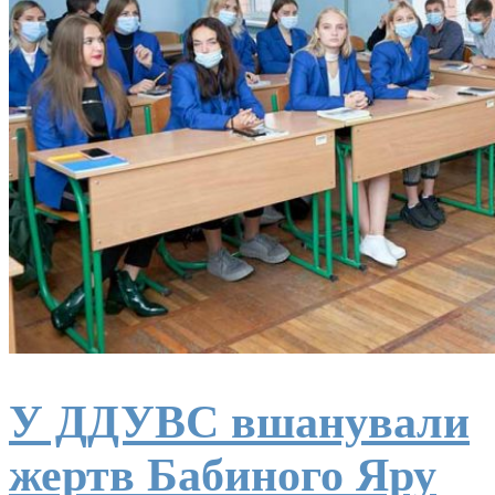
У ДДУВС вшанували
жертв Бабиного Яру