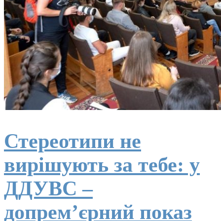
Стереотипи не
вирішують за тебе: у
ДДУВС –
допрем’єрний показ