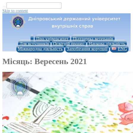
...
Skip to content
Про університет
Підтримка ветеранів
Для вступників
Освітній процес
Наукова діяльність
Міжнародна діяльність
Запобігання корупції
ENG
Місяць:
Вересень 2021