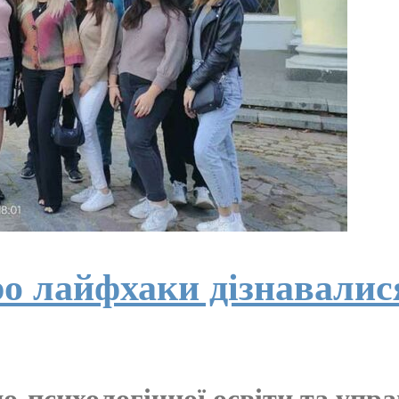
ро лайфхаки дізнавали
о-психологічної освіти та упр