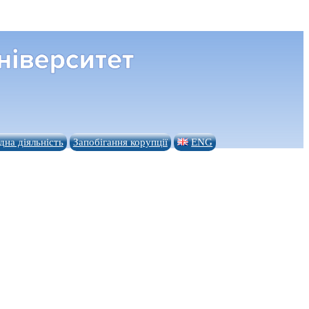
на діяльність
Запобігання корупції
ENG