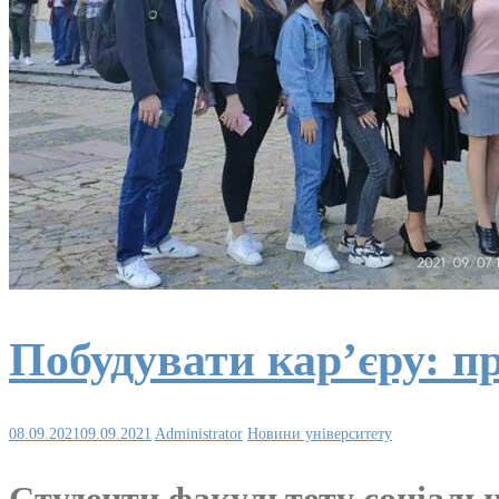
Побудувати кар’єру: п
08.09.2021
09.09.2021
Administrator
Новини університету
Студенти факультету соціальн