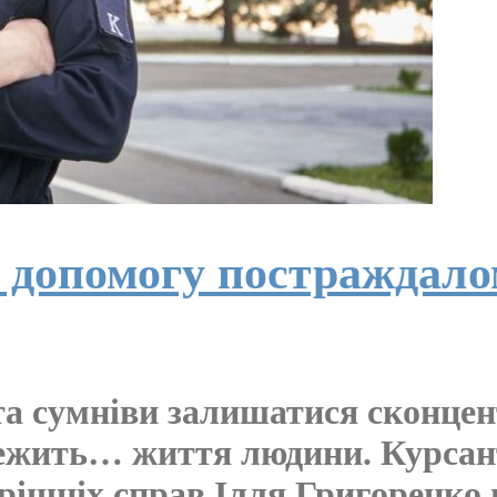
допомогу постраждало
 та сумніви залишатися сконцен
алежить… життя людини. Курса
рішніх справ Ілля Григоренко