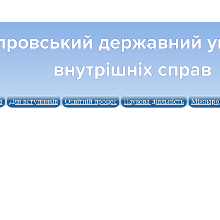
в
Для вступників
Освітній процес
Наукова діяльність
Міжнарод