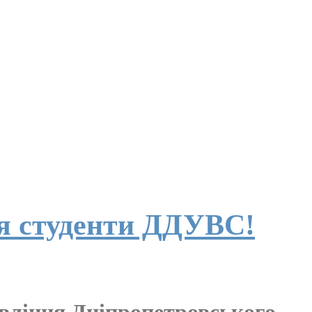
ся студенти ДДУВС!
авління Дніпропетровського