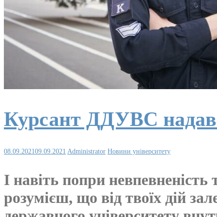
Курсант ДДУВС надав 
08.09.2021
09.09.2021
Administrator
Новини університету
І навіть попри невпевненість
розумієш, що від твоїх дій з
державного університету внут