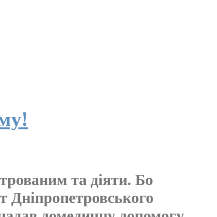
му!
трованим та діяти. Бо
нт Дніпропетровського
 надав домедичну допомогу