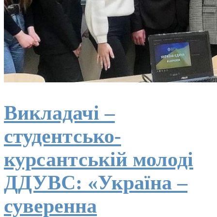
Викладачі –
студентсько-
курсантській молоді
ДДУВС: «Україна –
суверенна