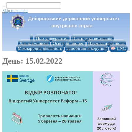
...
Skip to content
Про університет
Підтримка ветеранів
Для вступників
Освітній процес
Наукова діяльність
Міжнародна діяльність
Запобігання корупції
ENG
День:
15.02.2022