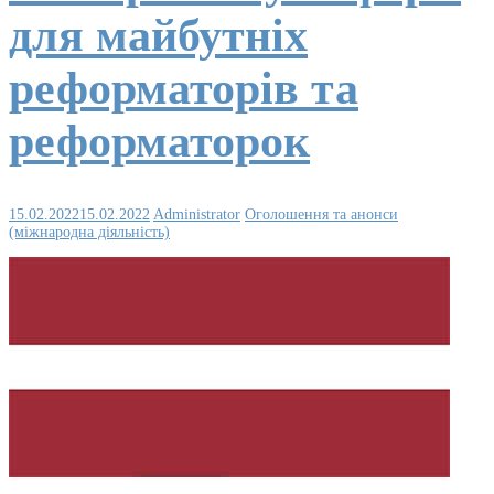
для майбутніх
реформаторів та
реформаторок
15.02.2022
15.02.2022
Administrator
Оголошення та анонси
(міжнародна діяльність)