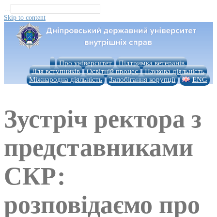
...
Skip to content
Про університет
Підтримка ветеранів
Для вступників
Освітній процес
Наукова діяльність
Міжнародна діяльність
Запобігання корупції
ENG
Зустріч ректора з
представниками
СКР:
розповідаємо про