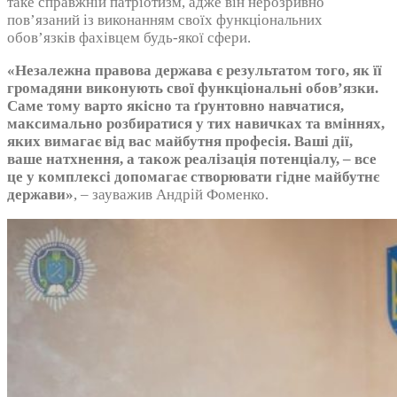
таке справжній патріотизм, адже він нерозривно
пов’язаний із виконанням своїх функціональних
обов’язків фахівцем будь-якої сфери.
«Незалежна правова держава є результатом того, як її
громадяни виконують свої функціональні обов’язки.
Саме тому варто якісно та ґрунтовно навчатися,
максимально розбиратися у тих навичках та вміннях,
яких вимагає від вас майбутня професія. Ваші дії,
ваше натхнення, а також реалізація потенціалу, – все
це у комплексі допомагає створювати гідне майбутнє
держави»
, – зауважив Андрій Фоменко.