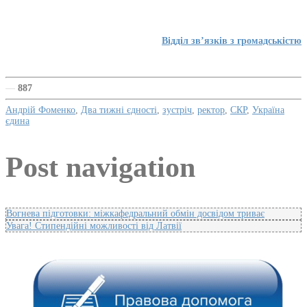
Відділ зв’язків з громадськістю
—
887
Андрій Фоменко
,
Два тижні єдності
,
зустріч
,
ректор
,
СКР
,
Україна
єдина
Post navigation
Вогнева підготовки: міжкафедральний обмін досвідом триває
Увага! Стипендійні можливості від Латвії