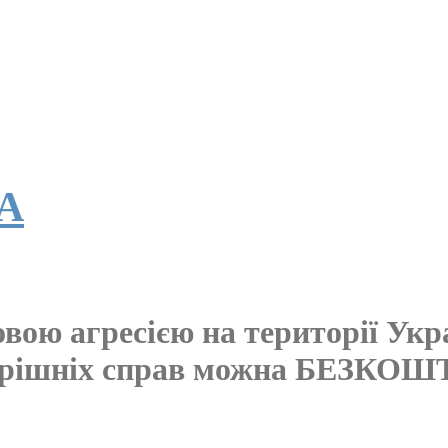
А
овою агресією на території Ук
утрішніх справ можна БЕЗКО