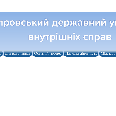
в
Для вступників
Освітній процес
Наукова діяльність
Міжнарод