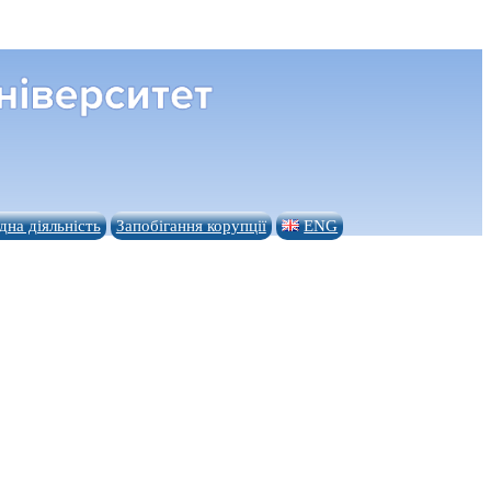
на діяльність
Запобігання корупції
ENG