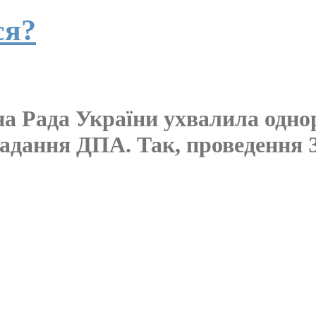
ся?
вна Рада України ухвалила одно
кладання ДПА. Так, проведення