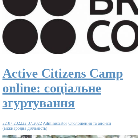
Active Citizens Camp
online: соціальне
згуртування
22.07.2022
22.07.2022
Administrator
Оголошення та анонси
(міжнародна діяльність)