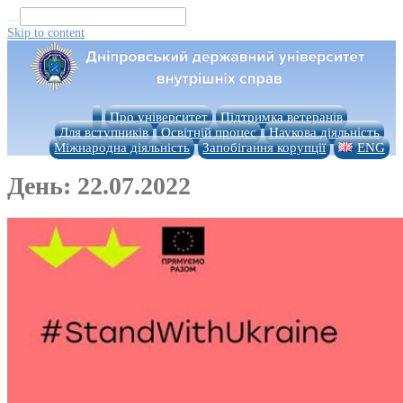
...
Skip to content
Про університет
Підтримка ветеранів
Для вступників
Освітній процес
Наукова діяльність
Міжнародна діяльність
Запобігання корупції
ENG
День:
22.07.2022