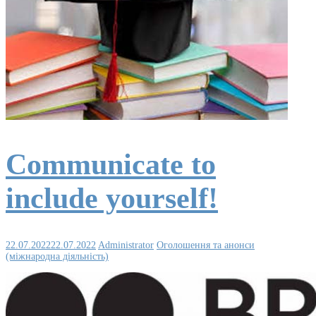
Communicate to
include yourself!
22.07.2022
22.07.2022
Administrator
Оголошення та анонси
(міжнародна діяльність)