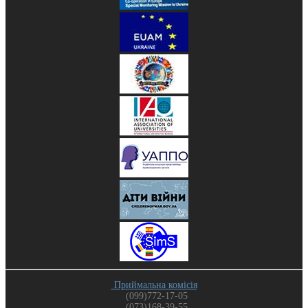
Приймальна комісія
(099)772-17-05
(073)168-39-55