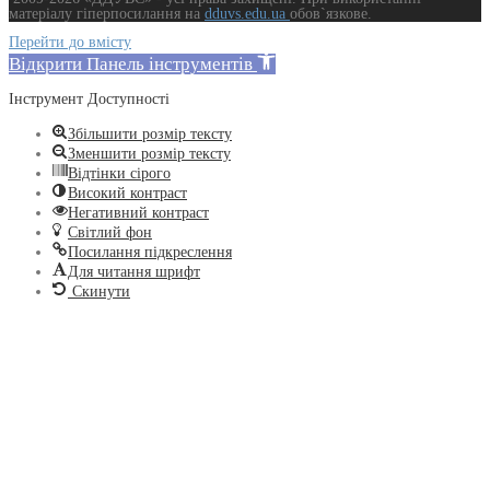
матеріалу гіперпосилання на
dduvs.edu.ua
обов`язкове.
Перейти до вмісту
Відкрити Панель інструментів
Інструмент Доступності
Збільшити розмір тексту
Зменшити розмір тексту
Відтінки сірого
Високий контраст
Негативний контраст
Світлий фон
Посилання підкреслення
Для читання шрифт
Скинути