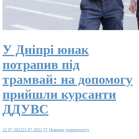
У Дніпрі юнак
потрапив під
трамвай: на допомогу
прийшли курсанти
ДДУВС
22.07.2022
22.07.2022
IT
Новини університету