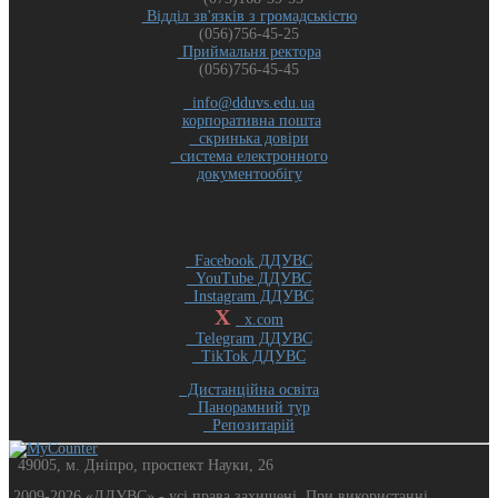
Відділ зв'язків з громадськістю
(056)756-45-25
Приймальня ректора
(056)756-45-45
info@dduvs.edu.ua
корпоративна пошта
скринька довіри
система електронного
документообігу
Facebook ДДУВС
YouTube ДДУВС
Instagram ДДУВС
X
x.com
Telegram ДДУВС
TikTok ДДУВС
Дистанційна освіта
Панорамний тур
Репозитарій
49005, м. Дніпро, проспект Науки, 26
2009-2026 «ДДУВС» - усi права захищенi. При використанні