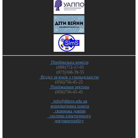
Приймальна комісія
(099)772-17-05
(073)168-39-55
Відділ зв'язків з громадськістю
(056)756-45-25
Приймальня ректора
(056)756-45-45
info@dduvs.edu.ua
корпоративна пошта
скринька довіри
система електронного
документообігу