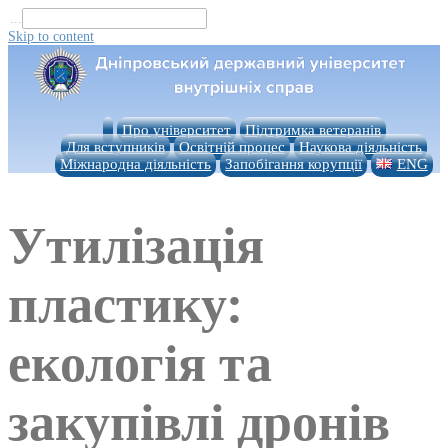
...
Skip to content
Про університет
Підтримка ветеранів
Для вступників
Освітній процес
Наукова діяльність
Міжнародна діяльність
Запобігання корупції
ENG
Утилізація
пластику:
екологія та
закупівлі дронів