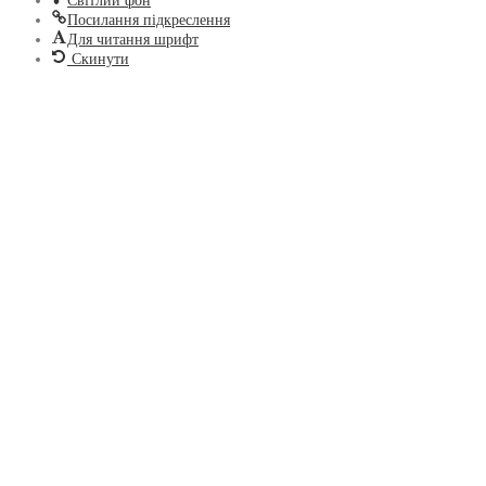
Світлий фон
Посилання підкреслення
Для читання шрифт
Скинути