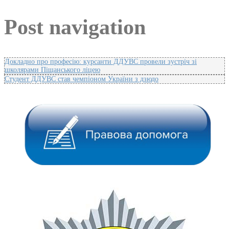
Post navigation
Докладно про професію: курсанти ДДУВС провели зустріч зі
школярами Піщанського ліцею
Студент ДДУВС став чемпіоном України з дзюдо