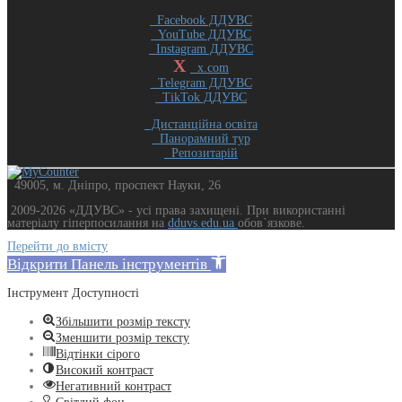
Facebook ДДУВС
YouTube ДДУВС
Instagram ДДУВС
X
x.com
Telegram ДДУВС
TikTok ДДУВС
Дистанційна освіта
Панорамний тур
Репозитарій
49005, м. Дніпро, проспект Науки, 26
2009-2026 «ДДУВС» - усi права захищенi. При використанні
матеріалу гіперпосилання на
dduvs.edu.ua
обов`язкове.
Перейти до вмісту
Відкрити Панель інструментів
Інструмент Доступності
Збільшити розмір тексту
Зменшити розмір тексту
Відтінки сірого
Високий контраст
Негативний контраст