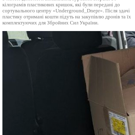
кілограмів пластикових кришок, які були передані до
сортувального центру «Underground_Dnepr». Після здачі
пластику отримані кошти підуть на закупівлю дронів та їх
комплектуючих для Збройних Сил України.