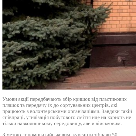
Умови акції передбачають збір кришок від пластикових
пляшок та передачу їх до сортувальних центрів, які
працюють з волонтерськими організаціями. Завдяки такій
співпраці, утилізація побутового сміття йде на користь не
тільки навколишньому середовищу, але й військовим.
З метою допомоги військовим, курсанти зібрали 50