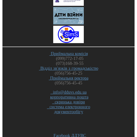
Приймальна комісія
(099)772-17-05
(073)168-39-55
Відділ зв'язків з громадськістю
(056)756-45-25
Приймальня ректора
(056)756-45-45
info@dduvs.edu.ua
корпоративна пошта
скринька довіри
система електронного
документообігу
Facebook ДДУВС