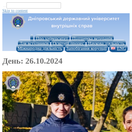
...
Skip to content
Про університет
Підтримка ветеранів
Для вступників
Освітній процес
Наукова діяльність
Міжнародна діяльність
Запобігання корупції
ENG
День:
26.10.2024