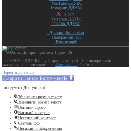
YouTube ДДУВС
Instagram ДДУВС
X
x.com
Telegram ДДУВС
TikTok ДДУВС
Дистанційна освіта
Панорамний тур
Репозитарій
49005, м. Дніпро, проспект Науки, 26
2009-2026 «ДДУВС» - усi права захищенi. При використанні
матеріалу гіперпосилання на
dduvs.edu.ua
обов`язкове.
Перейти до вмісту
Відкрити Панель інструментів
Інструмент Доступності
Збільшити розмір тексту
Зменшити розмір тексту
Відтінки сірого
Високий контраст
Негативний контраст
Світлий фон
Посилання підкреслення