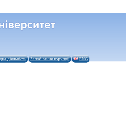
на діяльність
Запобігання корупції
ENG