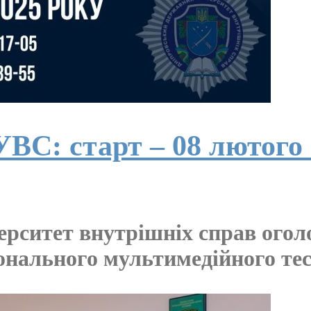
УВС: старт – 08 лютого
рситет внутрішніх справ огол
онального мультимедійного те