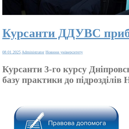
Курсанти ДДУВС прибу
08.01.2025
Administrator
Новини університету
Курсанти 3-го курсу Дніпровс
базу практики до підрозділів Н