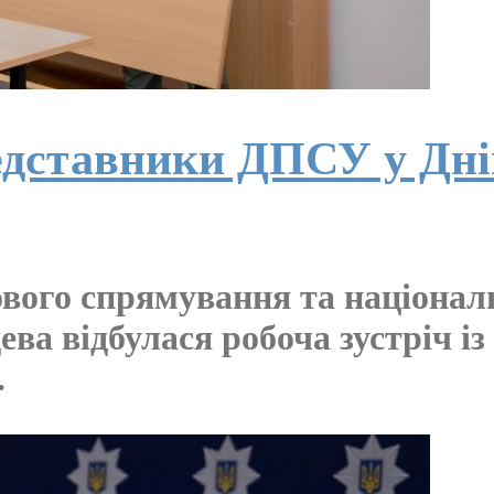
редставники ДПСУ у Дн
ового спрямування та націона
ва відбулася робоча зустріч і
.