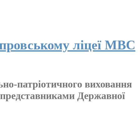
іпровському ліцеї МВС
льно-патріотичного виховання
з представниками Державної