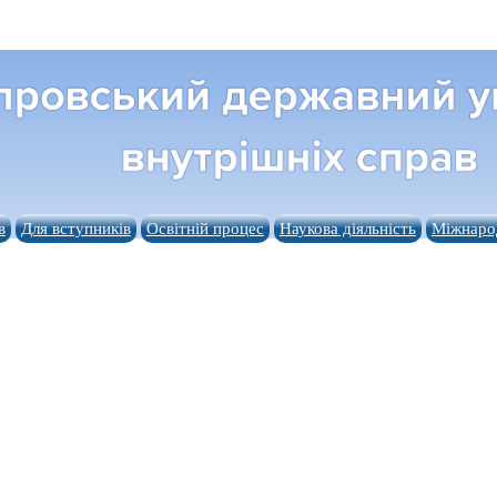
в
Для вступників
Освітній процес
Наукова діяльність
Міжнарод