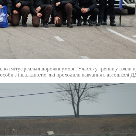
но імітує реальні дорожні умови. Участь у тренінгу взяли 
 особи з інвалідністю, які проходили навчання в автошколі 