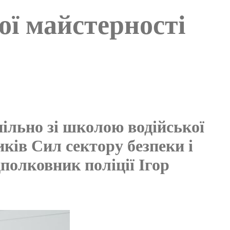
ої майстерності
ільно зі школою водійської
ків Сил сектору безпеки і
полковник поліції Ігор