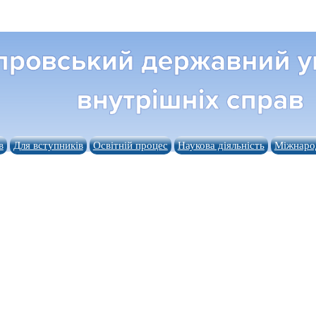
в
Для вступників
Освітній процес
Наукова діяльність
Міжнарод