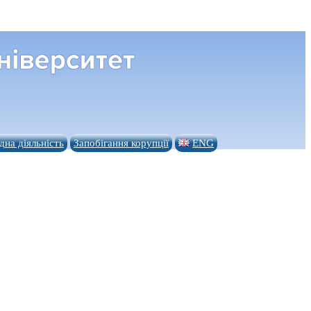
на діяльність
Запобігання корупції
ENG