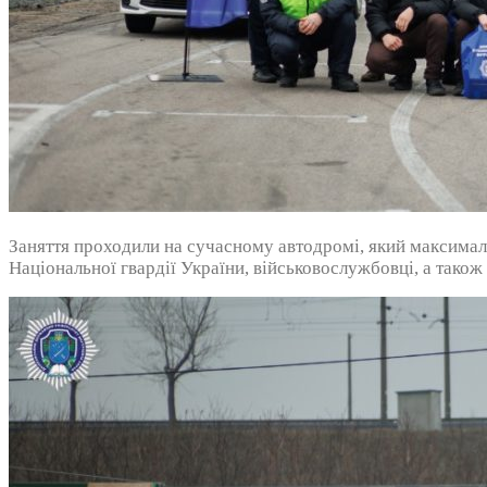
Заняття проходили на сучасному автодромі, який максималь
Національної гвардії України, військовослужбовці, а також