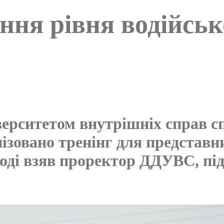
ення рівня водійськ
рситетом внутрішніх справ сп
ізовано тренінг для представни
ході взяв проректор ДДУВС, під