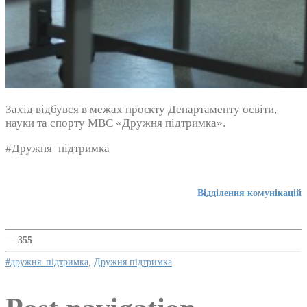
Захід відбувся в межах проєкту Департаменту освіти,
науки та спорту МВС «Дружня підтримка».
#Дружня_підтримка
Відділення комунікацій
—
355
#дружня_підтримка
,
Дружня підтримка