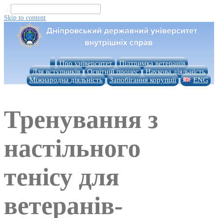
...
Skip to content
Про університет
Підтримка ветеранів
Для вступників
Освітній процес
Наукова діяльність
Міжнародна діяльність
Запобігання корупції
ENG
Тренування з
настільного
тенісу для
ветеранів-