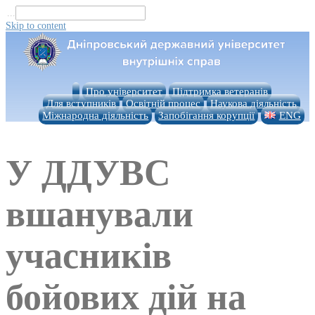
...
Skip to content
Про університет
Підтримка ветеранів
Для вступників
Освітній процес
Наукова діяльність
Міжнародна діяльність
Запобігання корупції
ENG
У ДДУВС
вшанували
учасників
бойових дій на