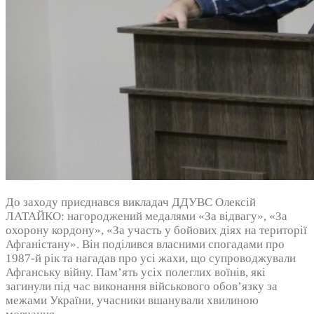
До заходу приєднався викладач ДДУВС Олексій
ЛАТАЙКО: нагороджений медалями «За відвагу», «За
охорону кордону», «За участь у бойових діях на території
Афганістану». Він поділився власними спогадами про
1987-й рік та нагадав про усі жахи, що супроводжували
Афганську війну. Пам’ять усіх полеглих воїнів, які
загинули під час виконання військового обов’язку за
межами України, учасники вшанували хвилиною