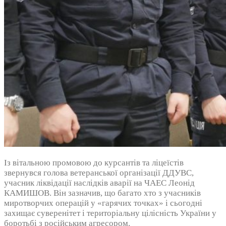
Із вітальною промовою до курсантів та ліцеїстів
звернувся голова ветеранської організації ДДУВС,
учасник ліквідації наслідків аварії на ЧАЕС Леонід
КАМИШОВ. Він зазначив, що багато хто з учасників
миротворчих операцій у «гарячих точках» і сьогодні
захищає суверенітет і територіальну цілісність України у
боротьбі з російським агресором.