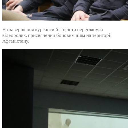
На завершення курсанти й ліцеїсти переглянули
відеоролик, присвячений бойовим діям на території
Афганістану.