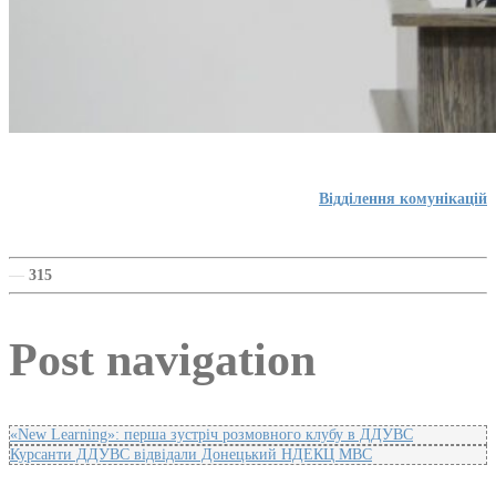
Відділення комунікацій
—
315
Post navigation
«New Learning»: перша зустріч розмовного клубу в ДДУВС
Курсанти ДДУВС відвідали Донецький НДЕКЦ МВС