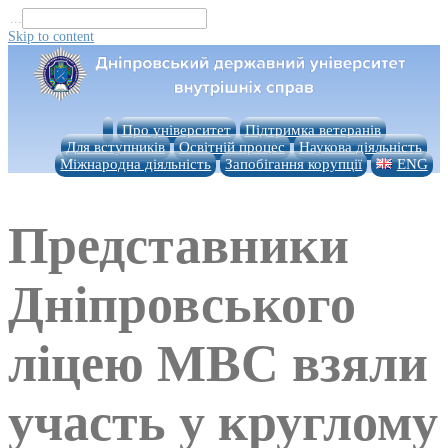
...
Skip to content
Про університет
Підтримка ветеранів
Для вступників
Освітній процес
Наукова діяльність
Міжнародна діяльність
Запобігання корупції
ENG
Представники
Дніпровського
ліцею МВС взяли
участь у круглому