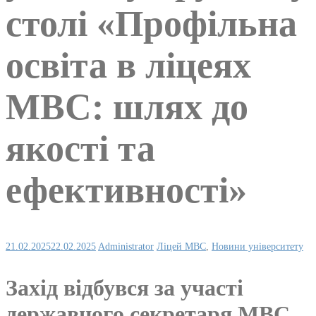
столі «Профільна
освіта в ліцеях
МВС: шлях до
якості та
ефективності»
21.02.2025
22.02.2025
Administrator
Ліцей МВС
,
Новини університету
Захід відбувся за участі
державного секретаря МВС