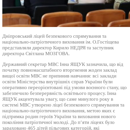
Дніпровський ліцей безпекового спрямування та
національно-патріотичного виховання ім. О.Гостіщева
представляли директор Кирило НЕДРЯ та заступник
директора Світлана МОЗГОВА.
Державний секретар МВС Інна ЯЩУК зазначила, що від
початку повномасштабного вторгнення жоден заклад
вищої освіти МВС не припинив навчання: всі заклади
освіти Міністерства внутрішніх справ України були
оперативно переорієнтовані під умови воєнного стану, що
забезпечило безперервність освітнього процесу. Інна
ЯЩУК акцентувала увагу, що саме минулого року в
системі МВС утворено ліцеї безпекового спрямування та
національно-патріотичного виховання, метою яких є
підтримка родин героїв України та виховання нового
покоління патріотичної молоді. До п’яти ліцеях було
зараховано 465 дітей пільгових категорій, які