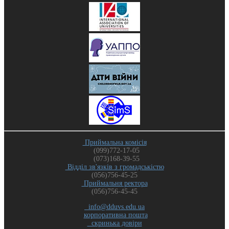
Приймальна комісія
(099)772-17-05
(073)168-39-55
Відділ зв'язків з громадськістю
(056)756-45-25
Приймальня ректора
(056)756-45-45
info@dduvs.edu.ua
корпоративна пошта
скринька довіри