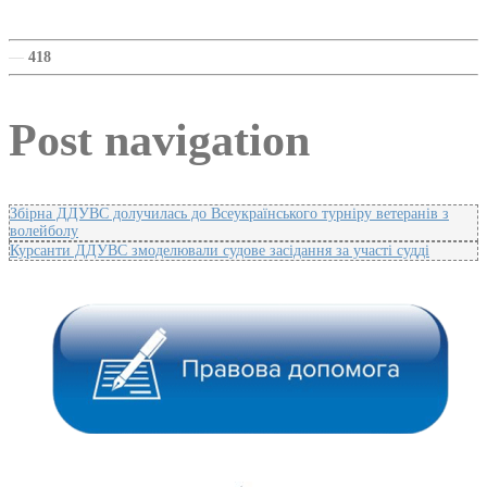
—
418
Post navigation
Збірна ДДУВС долучилась до Всеукраїнського турніру ветеранів з
волейболу
Курсанти ДДУВС змоделювали судове засідання за участі судді