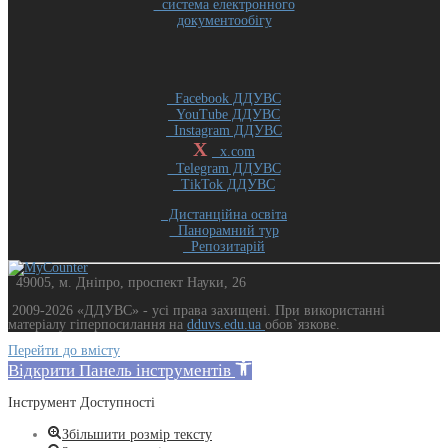
система електронного
документообігу
Facebook ДДУВС
YouTube ДДУВС
Instagram ДДУВС
X
x.com
Telegram ДДУВС
TikTok ДДУВС
Дистанційна освіта
Панорамний тур
Репозитарій
49005, м. Дніпро, проспект Науки, 26
2009-2026 «ДДУВС» - усi права захищенi. При використанні
матеріалу гіперпосилання на
dduvs.edu.ua
обов`язкове.
Перейти до вмісту
Відкрити Панель інструментів
Інструмент Доступності
Збільшити розмір тексту