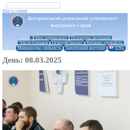
...
Skip to content
Про університет
Підтримка ветеранів
Для вступників
Освітній процес
Наукова діяльність
Міжнародна діяльність
Запобігання корупції
ENG
День:
08.03.2025