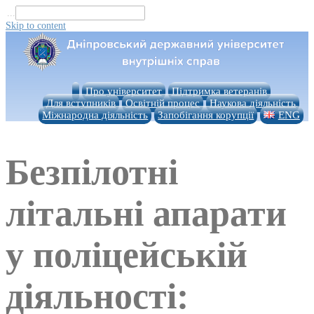
...
Skip to content
Про університет
Підтримка ветеранів
Для вступників
Освітній процес
Наукова діяльність
Міжнародна діяльність
Запобігання корупції
ENG
Безпілотні
літальні апарати
у поліцейській
діяльності: