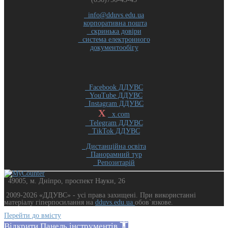
info@dduvs.edu.ua
корпоративна пошта
скринька довіри
система електронного
документообігу
Facebook ДДУВС
YouTube ДДУВС
Instagram ДДУВС
X
x.com
Telegram ДДУВС
TikTok ДДУВС
Дистанційна освіта
Панорамний тур
Репозитарій
49005, м. Дніпро, проспект Науки, 26
2009-2026 «ДДУВС» - усi права захищенi. При використанні
матеріалу гіперпосилання на
dduvs.edu.ua
обов`язкове.
Перейти до вмісту
Відкрити Панель інструментів