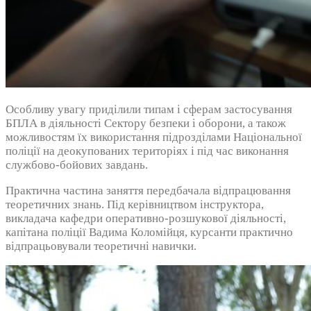
Особливу увагу приділили типам і сферам застосування
БПЛА в діяльності Сектору безпеки і оборони, а також
можливостям їх використання підрозділами Національної
поліції на деокупованих територіях і під час виконання
службово-бойових завдань.
Практична частина заняття передбачала відпрацювання
теоретичних знань. Під керівництвом інструктора,
викладача кафедри оперативно-розшукової діяльності,
капітана поліції Вадима Коломійця, курсанти практично
відпрацьовували теоретичні навички.