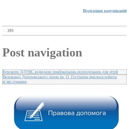
Відділення комунікацій
—
293
Post navigation
Курсанти ДДУВС відвідали приймальник-розподільник для дітей
Вихованці Дніпровського ліцею ім. О. Гостіщева вчилися робити
м’які іграшки