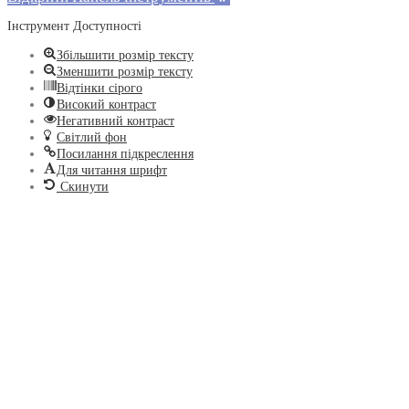
Інструмент Доступності
Збільшити розмір тексту
Зменшити розмір тексту
Відтінки сірого
Високий контраст
Негативний контраст
Світлий фон
Посилання підкреслення
Для читання шрифт
Скинути