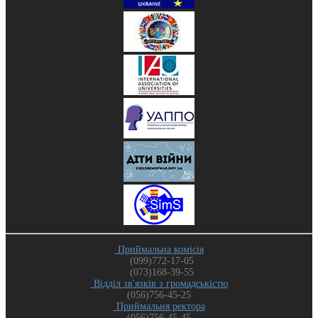
Приймальна комісія
(099)772-17-05
(073)168-39-55
Відділ зв'язків з громадськістю
(056)756-45-25
Приймальня ректора
(056)756-45-45