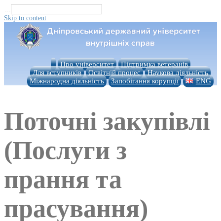
...
Skip to content
Про університет
Підтримка ветеранів
Для вступників
Освітній процес
Наукова діяльність
Міжнародна діяльність
Запобігання корупції
ENG
Поточні закупівлі
(Послуги з
прання та
прасування)