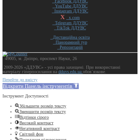
Facebook ДДУВС
YouTube ДДУВС
Instagram ДДУВС
X
x.com
Telegram ДДУВС
TikTok ДДУВС
Дистанційна освіта
Панорамний тур
Репозитарій
49005, м. Дніпро, проспект Науки, 26
2009-2026 «ДДУВС» - усi права захищенi. При використанні
матеріалу гіперпосилання на
dduvs.edu.ua
обов`язкове.
Перейти до вмісту
Відкрити Панель інструментів
Інструмент Доступності
Збільшити розмір тексту
Зменшити розмір тексту
Відтінки сірого
Високий контраст
Негативний контраст
Світлий фон
Посилання підкреслення