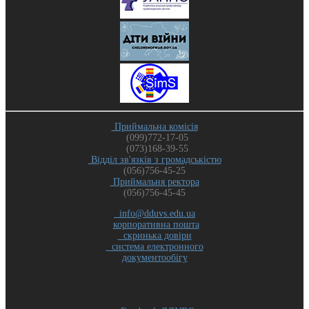
Приймальна комісія
(099)772-17-05
(073)168-39-55
Відділ зв'язків з громадськістю
(056)756-45-25
Приймальня ректора
(056)756-45-45
info@dduvs.edu.ua
корпоративна пошта
скринька довіри
система електронного
документообігу