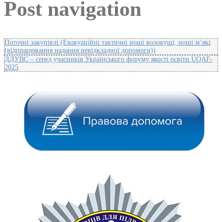
Post navigation
Поточні закупівлі (Евакуаційні тактичні ноші волокуші, ноші м’які
(відпрацювання надання невідкладної допомоги))
ДДУВС – серед учасників Українського форуму якості освіти UQAF-
2025