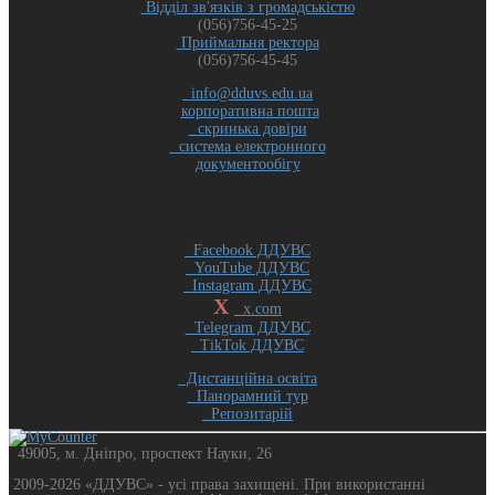
Відділ зв'язків з громадськістю
(056)756-45-25
Приймальня ректора
(056)756-45-45
info@dduvs.edu.ua
корпоративна пошта
скринька довіри
система електронного
документообігу
Facebook ДДУВС
YouTube ДДУВС
Instagram ДДУВС
X
x.com
Telegram ДДУВС
TikTok ДДУВС
Дистанційна освіта
Панорамний тур
Репозитарій
49005, м. Дніпро, проспект Науки, 26
2009-2026 «ДДУВС» - усi права захищенi. При використанні