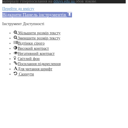
матеріалу гіперпосилання на
dduvs.edu.ua
обов`язкове.
Перейти до вмісту
Відкрити Панель інструментів
Інструмент Доступності
Збільшити розмір тексту
Зменшити розмір тексту
Відтінки сірого
Високий контраст
Негативний контраст
Світлий фон
Посилання підкреслення
Для читання шрифт
Скинути