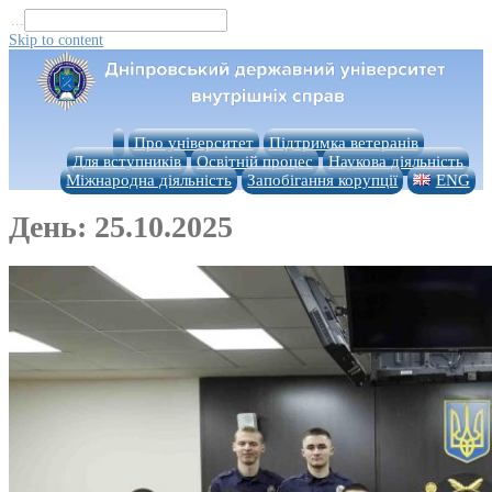
...
Skip to content
Про університет
Підтримка ветеранів
Для вступників
Освітній процес
Наукова діяльність
Міжнародна діяльність
Запобігання корупції
ENG
День:
25.10.2025