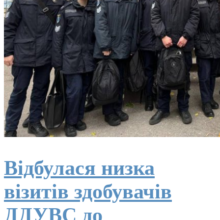
Відбулася низка
візитів здобувачів
ДДУВС до