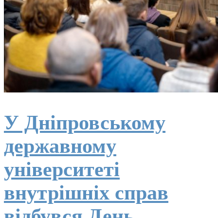
У Дніпровському
державному
університеті
внутрішніх справ
відбувся День