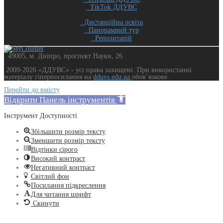
TikTok ДДУВС
Дистанційна освіта
Панорамний тур
Репозитарій
49005, м. Дніпро, проспект Науки, 26
2009-2026 «ДДУВС» - усi права захищенi. При використанні
матеріалу гіперпосилання на
dduvs.edu.ua
обов`язкове.
Перейти до вмісту
Відкрити Панель інструментів
Інструмент Доступності
Збільшити розмір тексту
Зменшити розмір тексту
Відтінки сірого
Високий контраст
Негативний контраст
Світлий фон
Посилання підкреслення
Для читання шрифт
Скинути