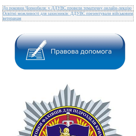
До роковин Чорнобиля: у ДДУВС провели тематичну онлайн-лекцію
Освітні можливості для захисників: ДДУВС презентували військовим
ветеранам