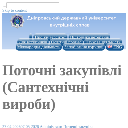
...
Skip to content
Про університет
Підтримка ветеранів
Для вступників
Освітній процес
Наукова діяльність
Міжнародна діяльність
Запобігання корупції
ENG
Поточні закупівлі
(Сантехнічні
вироби)
27.04.2026
07.05.2026
Administrator
Поточні закупівлі