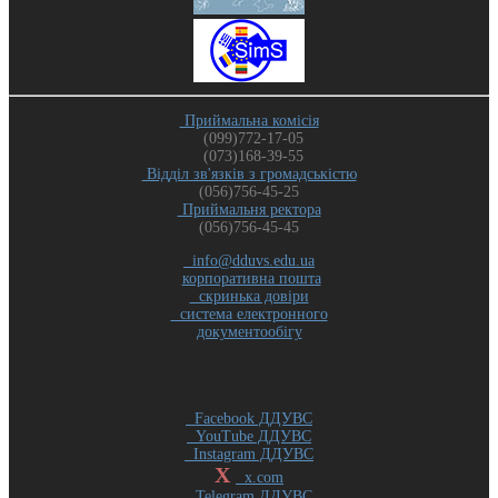
Приймальна комісія
(099)772-17-05
(073)168-39-55
Відділ зв'язків з громадськістю
(056)756-45-25
Приймальня ректора
(056)756-45-45
info@dduvs.edu.ua
корпоративна пошта
скринька довіри
система електронного
документообігу
Facebook ДДУВС
YouTube ДДУВС
Instagram ДДУВС
X
x.com
Telegram ДДУВС