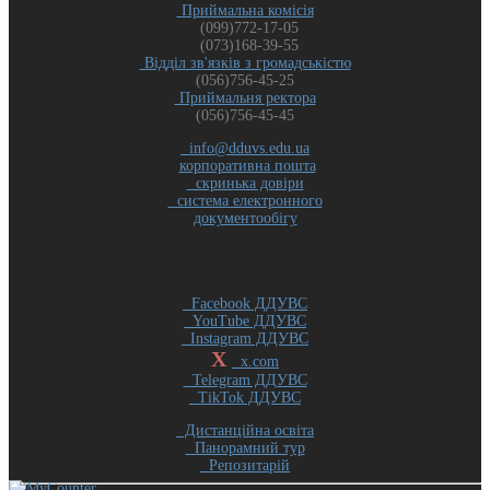
Приймальна комісія
(099)772-17-05
(073)168-39-55
Відділ зв'язків з громадськістю
(056)756-45-25
Приймальня ректора
(056)756-45-45
info@dduvs.edu.ua
корпоративна пошта
скринька довіри
система електронного
документообігу
Facebook ДДУВС
YouTube ДДУВС
Instagram ДДУВС
X
x.com
Telegram ДДУВС
TikTok ДДУВС
Дистанційна освіта
Панорамний тур
Репозитарій