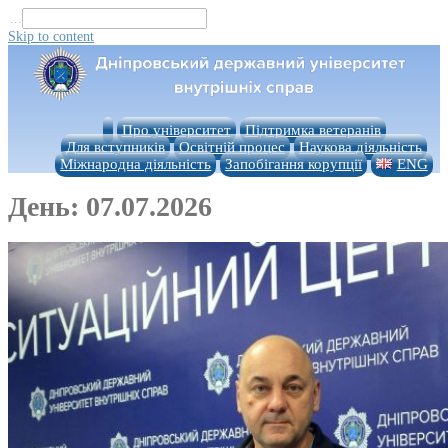
...
Skip to content
Про університет
Підтримка ветеранів
Для вступників
Освітній процес
Наукова діяльність
Міжнародна діяльність
Запобігання корупції
ENG
День:
07.07.2026