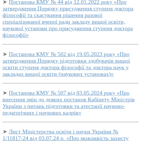
➤
Постанова КМУ № 44 від 12.01.2022 року «Про
затвердження Порядку присудження ступеня доктора
філософії та скасування рішення разової
спеціалізованої вченої ради закладу вищої освіти,
наукової установи про присудження ступеня доктора
філософії»
➤
Постанова КМУ № 502 від 19.05.2023 року «Про
затвердження Порядку підготовки здобувачів вищої
освіти ступеня доктора філософії та доктора наук у
закладах вищої освіти (наукових установах)»
➤
Постанова КМУ № 507 від 03.05.2024 року «Про
внесення змін до деяких постанов Кабінету Міністрів
України з питань підготовки та атестації науково-
педагогічних і наукових кадрів»
➤
Лист Міністерства освіти і науки України №
1/11817-24 від 03.07.24 р. «Про можливість захисту