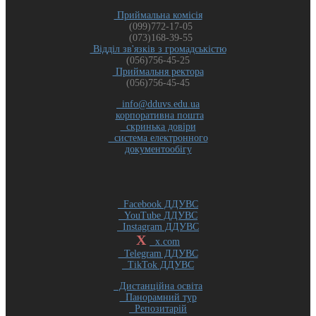
Приймальна комісія
(099)772-17-05
(073)168-39-55
Відділ зв'язків з громадськістю
(056)756-45-25
Приймальня ректора
(056)756-45-45
info@dduvs.edu.ua
корпоративна пошта
скринька довіри
система електронного
документообігу
Facebook ДДУВС
YouTube ДДУВС
Instagram ДДУВС
X
x.com
Telegram ДДУВС
TikTok ДДУВС
Дистанційна освіта
Панорамний тур
Репозитарій