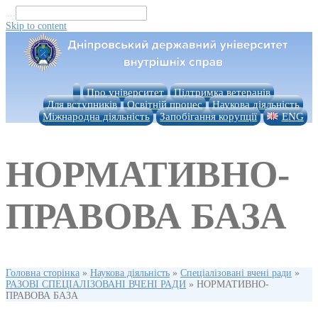
...
Skip to content
Про університет
Підтримка ветеранів
Для вступників
Освітній процес
Наукова діяльність
Міжнародна діяльність
Запобігання корупції
ENG
НОРМАТИВНО-
ПРАВОВА БАЗА
Головна сторінка
»
Наукова діяльність
»
Спеціалізовані вчені ради
»
РАЗОВІ СПЕЦІАЛІЗОВАНІ ВЧЕНІ РАДИ
»
НОРМАТИВНО-
ПРАВОВА БАЗА