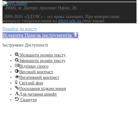
49005, м. Дніпро, проспект Науки, 26
2009-2026 «ДДУВС» - усi права захищенi. При використанні
матеріалу гіперпосилання на
dduvs.edu.ua
обов`язкове.
Перейти до вмісту
Відкрити Панель інструментів
Інструмент Доступності
Збільшити розмір тексту
Зменшити розмір тексту
Відтінки сірого
Високий контраст
Негативний контраст
Світлий фон
Посилання підкреслення
Для читання шрифт
Скинути