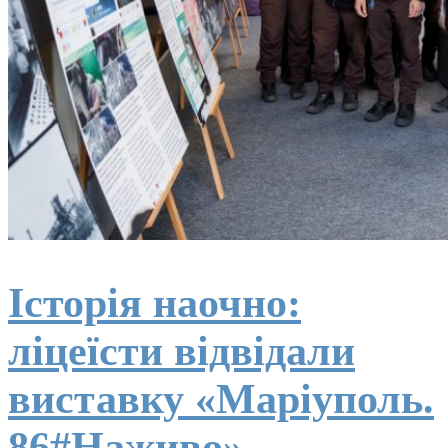
Історія наочно:
ліцеїсти відвідали
виставку «Маріуполь.
86#Наживо»