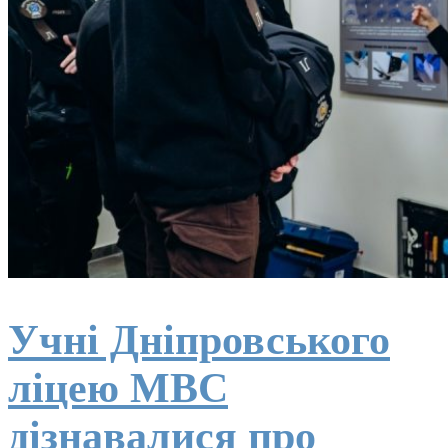
Учні Дніпровського
ліцею МВС
дізнавалися про