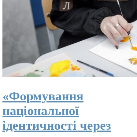
«Формування
національної
ідентичності через