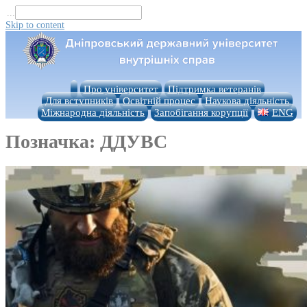
...
Skip to content
Про університет
Підтримка ветеранів
Для вступників
Освітній процес
Наукова діяльність
Міжнародна діяльність
Запобігання корупції
ENG
Позначка:
ДДУВС