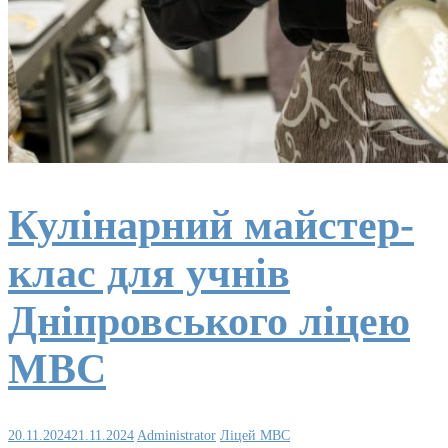
Кулінарний майстер-
клас для учнів
Дніпровського ліцею
МВС
20.11.2024
21.11.2024
Administrator
Ліцей МВС