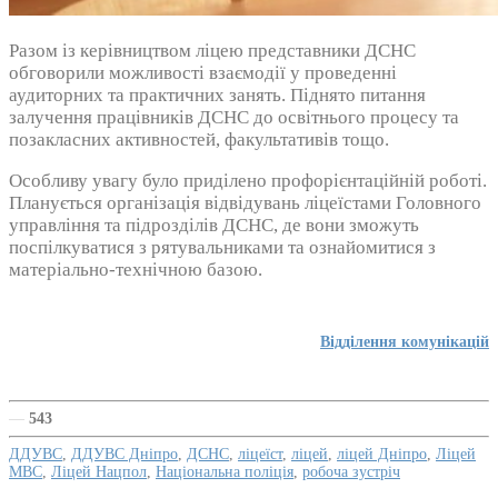
Разом із керівництвом ліцею представники ДСНС
обговорили можливості взаємодії у проведенні
аудиторних та практичних занять. Піднято питання
залучення працівників ДСНС до освітнього процесу та
позакласних активностей, факультативів тощо.
Особливу увагу було приділено профорієнтаційній роботі.
Планується організація відвідувань ліцеїстами Головного
управління та підрозділів ДСНС, де вони зможуть
поспілкуватися з рятувальниками та ознайомитися з
матеріально-технічною базою.
Відділення комунікацій
—
543
ДДУВС
,
ДДУВС Дніпро
,
ДСНС
,
ліцеїст
,
ліцей
,
ліцей Дніпро
,
Ліцей
МВС
,
Ліцей Нацпол
,
Національна поліція
,
робоча зустріч