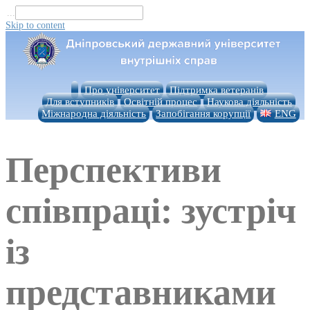
...
Skip to content
Про університет
Підтримка ветеранів
Для вступників
Освітній процес
Наукова діяльність
Міжнародна діяльність
Запобігання корупції
ENG
Перспективи
співпраці: зустріч
із
представниками