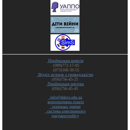
Приймальна комісія
(099)772-17-05
(073)168-39-55
Відділ зв'язків з громадськістю
(056)756-45-25
Приймальня ректора
(056)756-45-45
info@dduvs.edu.ua
корпоративна пошта
скринька довіри
система електронного
документообігу