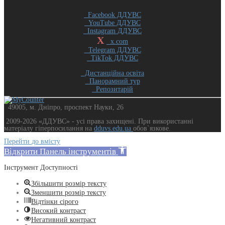
Facebook ДДУВС
YouTube ДДУВС
Instagram ДДУВС
X
x.com
Telegram ДДУВС
TikTok ДДУВС
Дистанційна освіта
Панорамний тур
Репозитарій
49005, м. Дніпро, проспект Науки, 26
2009-2026 «ДДУВС» - усi права захищенi. При використанні
матеріалу гіперпосилання на
dduvs.edu.ua
обов`язкове.
Перейти до вмісту
Відкрити Панель інструментів
Інструмент Доступності
Збільшити розмір тексту
Зменшити розмір тексту
Відтінки сірого
Високий контраст
Негативний контраст