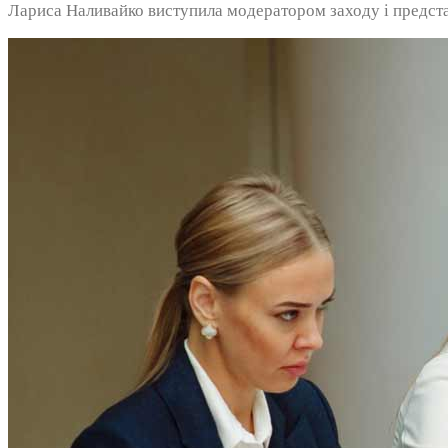
Лариса Наливайко виступила модератором заходу і предста