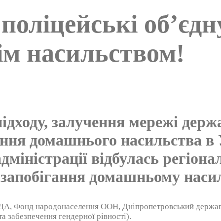
 поліцейські об’єдн
ім насильством!
ідходу, залучення мережі держ
ання домашнього насильства в 
дміністрації відбулась регіона
ь запобігання домашньому наси
ДА, Фонд народонаселення ООН, Дніпропетровський державн
 забезпечення гендерної рівності).