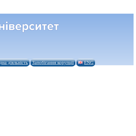
на діяльність
Запобігання корупції
ENG