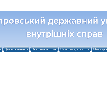
в
Для вступників
Освітній процес
Наукова діяльність
Міжнарод