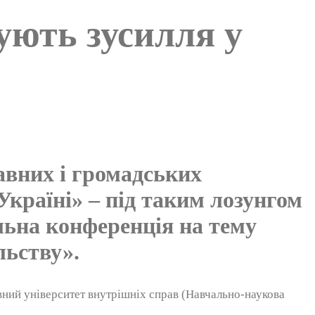
ують зусилля у
авних і громадських
Україні» – під таким лозунгом
льна конференція на тему
льству».
ий університет внутрішніх справ (Навчально-наукова