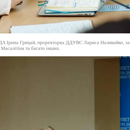
ДА Ірина Грицай, проректорка ДДУВС Лариса Наливайко, зас
Масалітіна та багато інших.