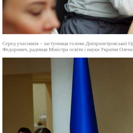
Серед учасників – заступниця голови Дніпропетровської О
Федорович, радниця Міністра освіти і науки України Олена 