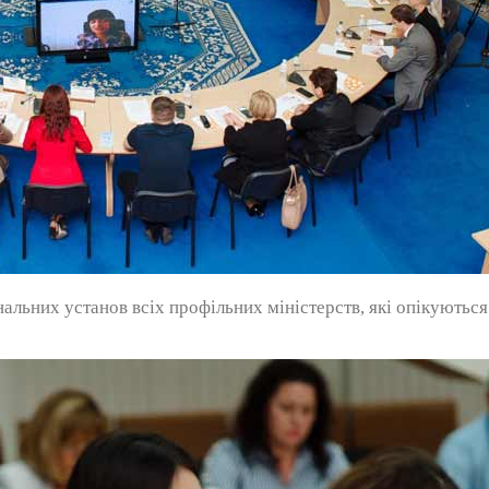
нальних установ всіх профільних міністерств, які опікують