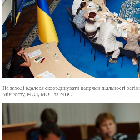
На заході вдалося скоординувати напрями діяльності регіо
Мін’юсту, МОЗ, МОН та МВС.