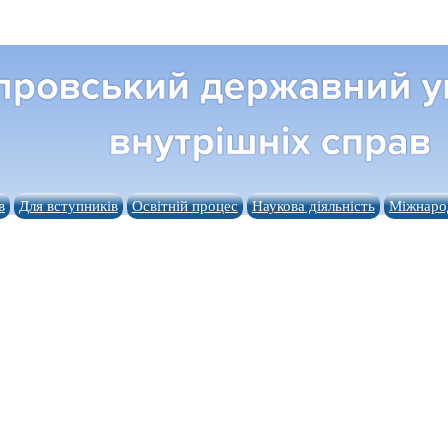
в
Для вступників
Освітній процес
Наукова діяльність
Міжнарод