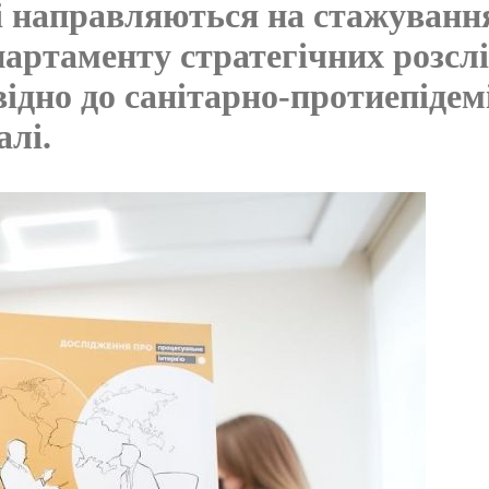
і направляються на стажування
партаменту стратегічних розслі
овідно до санітарно-протиепіде
алі.