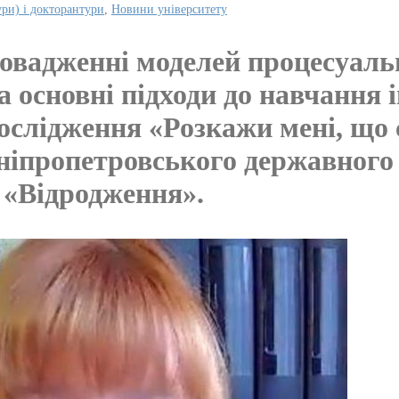
ури) і докторантури
,
Новини університету
овадженні моделей процесуаль
та основні підходи до навчанн
дослідження «Розкажи мені, що с
Дніпропетровського державного
 «Відродження».