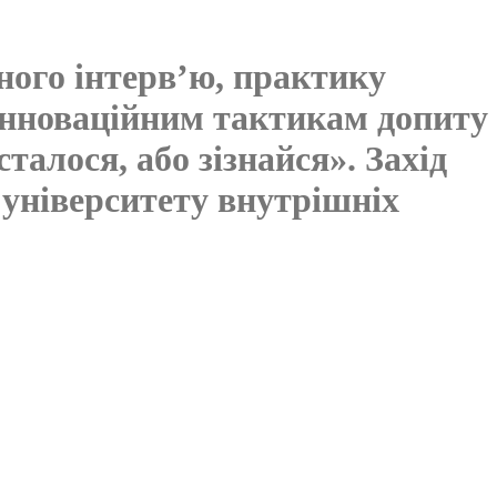
ного інтерв’ю, практику
я інноваційним тактикам допиту
талося, або зізнайся». Захід
 університету внутрішніх