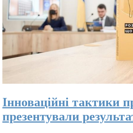
Інноваційні тактики 
презентували результа