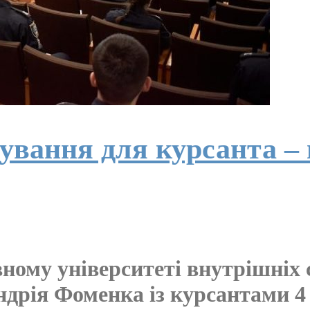
вання для курсанта – 
ому університеті внутрішніх с
ндрія Фоменка із курсантами 4