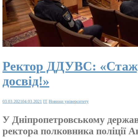
Ректор ДДУВС: «Стажу
досвід!»
03.03.2021
04.03.2021
IT
Новини університету
У Дніпропетровському державн
ректора полковника поліції А