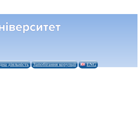
на діяльність
Запобігання корупції
ENG