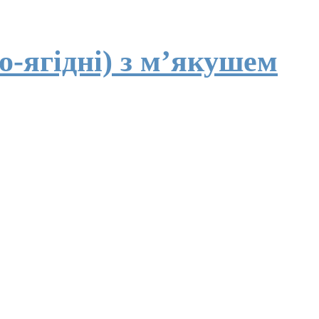
о-ягідні) з м’якушем