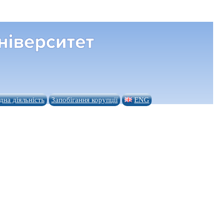
на діяльність
Запобігання корупції
ENG