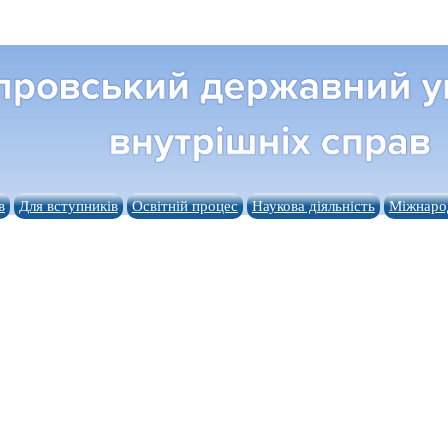
в
Для вступників
Освітній процес
Наукова діяльність
Міжнарод