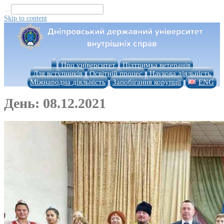
...
Skip to content
Про університет
Підтримка ветеранів
Для вступників
Освітній процес
Наукова діяльність
Міжнародна діяльність
Запобігання корупції
ENG
День:
08.12.2021