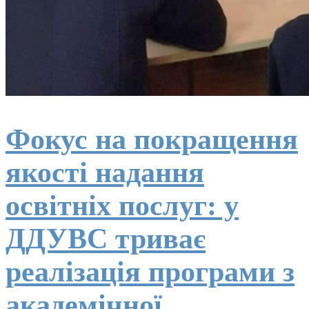
Фокус на покращення
якості надання
освітніх послуг: у
ДДУВС триває
реалізація програми з
академічної