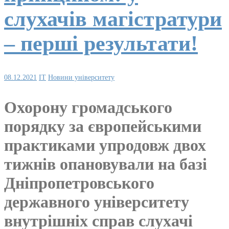
слухачів магістратури
– перші результати!
08.12.2021
IT
Новини університету
Охорону громадського
порядку за європейськими
практиками упродовж двох
тижнів опановували на базі
Дніпропетровського
державного університету
внутрішніх справ слухачі