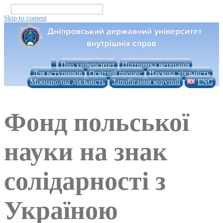
...
Skip to content
Про університет
Підтримка ветеранів
Для вступників
Освітній процес
Наукова діяльність
Міжнародна діяльність
Запобігання корупції
ENG
Фонд польської
науки на знак
солідарності з
Україною