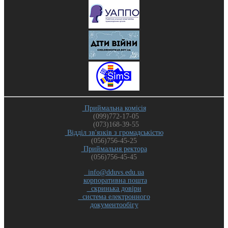
Приймальна комісія
(099)772-17-05
(073)168-39-55
Відділ зв'язків з громадськістю
(056)756-45-25
Приймальня ректора
(056)756-45-45
info@dduvs.edu.ua
корпоративна пошта
скринька довіри
система електронного
документообігу