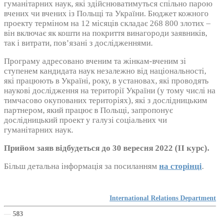
гуманітарних наук, які здійснюватимуться спільно парою
вчених чи вчених із Польщі та України. Бюджет кожного
проекту терміном на 12 місяців складає 268 800 злотих –
він включає як кошти на покриття винагороди заявників,
так і витрати, пов’язані з дослідженнями.
Програму адресовано вченим та жінкам-вченим зі
ступенем кандидата наук незалежно від національності,
які працюють в Україні, року, в установах, які проводять
наукові дослідження на території України (у тому числі на
тимчасово окупованих територіях), які з дослідницьким
партнером, який працює в Польщі, запропонує
дослідницький проект у галузі соціальних чи
гуманітарних наук.
Прийом заяв відбудеться до 30 вересня 2022 (II курс).
Більш детальна інформація за посиланням
на сторінці
.
International Relations Department
—
583