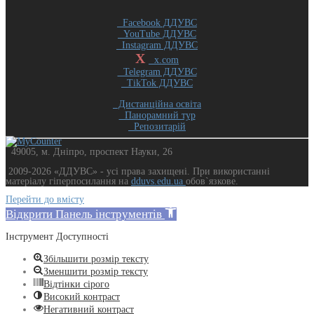
Facebook ДДУВС
YouTube ДДУВС
Instagram ДДУВС
X
x.com
Telegram ДДУВС
TikTok ДДУВС
Дистанційна освіта
Панорамний тур
Репозитарій
49005, м. Дніпро, проспект Науки, 26
2009-2026 «ДДУВС» - усi права захищенi. При використанні
матеріалу гіперпосилання на
dduvs.edu.ua
обов`язкове.
Перейти до вмісту
Відкрити Панель інструментів
Інструмент Доступності
Збільшити розмір тексту
Зменшити розмір тексту
Відтінки сірого
Високий контраст
Негативний контраст