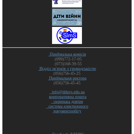
Приймальна комісія
(099)772-17-05
(073)168-39-55
Відділ зв'язків з громадськістю
(056)756-45-25
Приймальня ректора
(056)756-45-45
info@dduvs.edu.ua
корпоративна пошта
скринька довіри
система електронного
документообігу