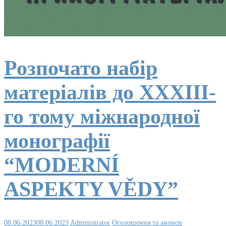
Розпочато набір
матеріалів до ХXХІІІ-
го тому міжнародної
монографії
“MODERNÍ
ASPEKTY VĚDY”
08.06.2023
08.06.2023
Administrator
Оголошення та анонси