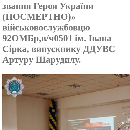
звання Героя України
(ПОСМЕРТНО)»
військовослужбовцю
92ОМБр,в/ч0501 ім. Івана
Сірка, випускнику ДДУВС
Артуру Шарудилу.