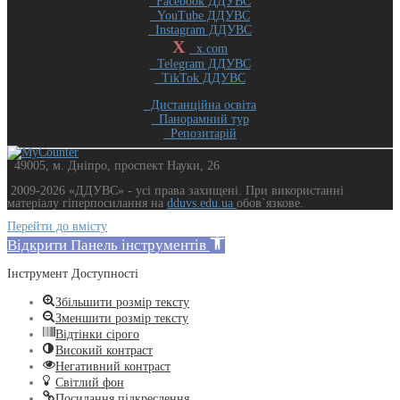
Facebook ДДУВС
YouTube ДДУВС
Instagram ДДУВС
X
x.com
Telegram ДДУВС
TikTok ДДУВС
Дистанційна освіта
Панорамний тур
Репозитарій
49005, м. Дніпро, проспект Науки, 26
2009-2026 «ДДУВС» - усi права захищенi. При використанні
матеріалу гіперпосилання на
dduvs.edu.ua
обов`язкове.
Перейти до вмісту
Відкрити Панель інструментів
Інструмент Доступності
Збільшити розмір тексту
Зменшити розмір тексту
Відтінки сірого
Високий контраст
Негативний контраст
Світлий фон
Посилання підкреслення