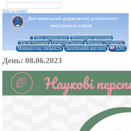
...
Skip to content
Про університет
Підтримка ветеранів
Для вступників
Освітній процес
Наукова діяльність
Міжнародна діяльність
Запобігання корупції
ENG
День:
08.06.2023