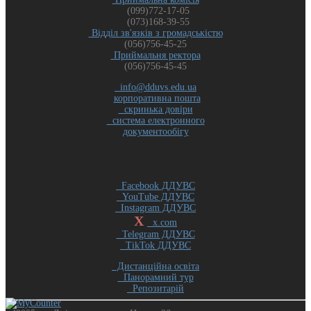
(099)772-17-05
(073)168-39-55
Відділ зв'язків з громадськістю
(056)756-45-25
Приймальня ректора
(056)756-45-45
info@dduvs.edu.ua
корпоративна пошта
скринька довіри
система електронного
документообігу
Facebook ДДУВС
YouTube ДДУВС
Instagram ДДУВС
X
x.com
Telegram ДДУВС
TikTok ДДУВС
Дистанційна освіта
Панорамний тур
Репозитарій