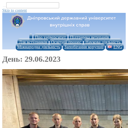
...
Skip to content
Про університет
Підтримка ветеранів
Для вступників
Освітній процес
Наукова діяльність
Міжнародна діяльність
Запобігання корупції
ENG
День:
29.06.2023