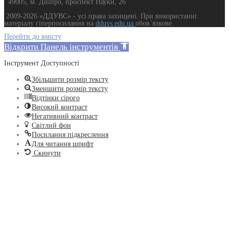
49005, м. Дніпро, проспект Науки, 26
2009-2026 «ДДУВС» - усi права захищенi. При використанні
матеріалу гіперпосилання на
dduvs.edu.ua
обов`язкове.
Перейти до вмісту
Відкрити Панель інструментів
Інструмент Доступності
Збільшити розмір тексту
Зменшити розмір тексту
Відтінки сірого
Високий контраст
Негативний контраст
Світлий фон
Посилання підкреслення
Для читання шрифт
Скинути