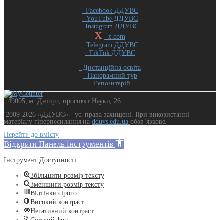
Facebook ДДУВС
YouTube ДДУВС
Instagram ДДУВС
X
x.com
Telegram ДДУВС
TikTok ДДУВС
Дистанційна освіта
Панорамний тур
Репозитарій
49005, м. Дніпро, проспект Науки, 26
2009-2026 «ДДУВС» - усi права захищенi. При використанні
матеріалу гіперпосилання на
dduvs.edu.ua
обов`язкове.
Перейти до вмісту
Відкрити Панель інструментів
Інструмент Доступності
Збільшити розмір тексту
Зменшити розмір тексту
Відтінки сірого
Високий контраст
Негативний контраст
Світлий фон