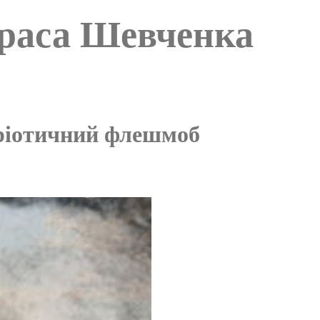
араса Шевченка
тріотичний флешмоб