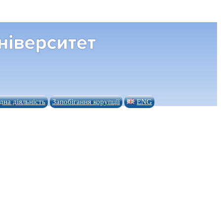
на діяльність
Запобігання корупції
ENG