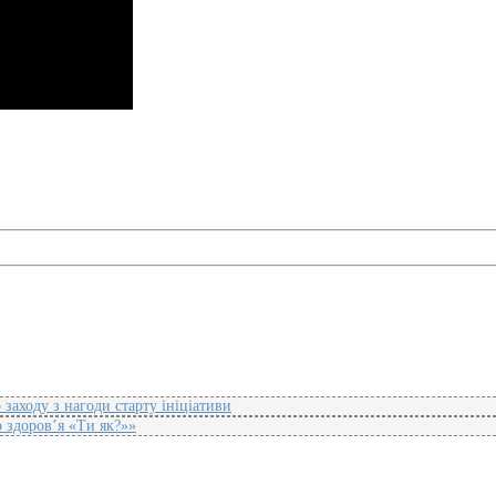
аходу з нагоди старту ініціативи
 здоров’я «Ти як?»»