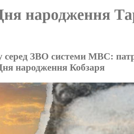
д Дня народження Т
у серед ЗВО системи МВС: па
 Дня народження Кобзаря