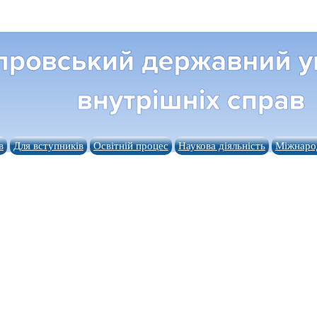
в
Для вступників
Освітній процес
Наукова діяльність
Міжнарод