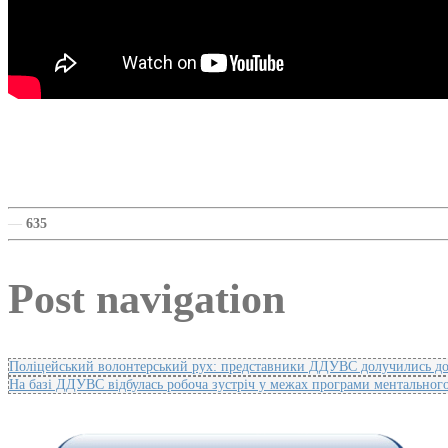
—
635
Post navigation
Поліцейський волонтерський рух: представники ДДУВС долучились до з
На базі ДДУВС відбулась робоча зустріч у межах програми ментального