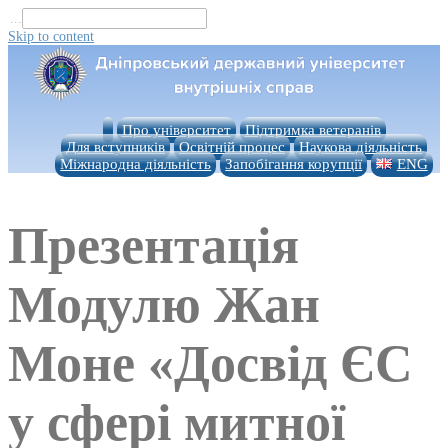
...
Skip to content
Про університет
Підтримка ветеранів
Для вступників
Освітній процес
Наукова діяльність
Міжнародна діяльність
Запобігання корупції
ENG
Презентація
Модулю Жан
Моне «Досвід ЄС
у сфері митної