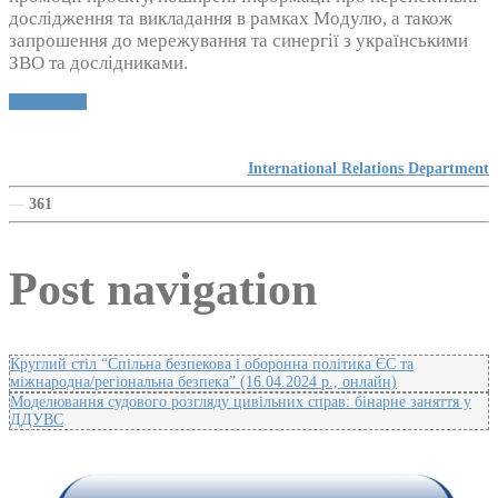
дослідження та викладання в рамках Модулю, а також
запрошення до мережування та синергії з українськими
ЗВО та дослідниками.
Детальніше
International Relations Department
—
361
Post navigation
Круглий стіл “Спільна безпекова і оборонна політика ЄС та
міжнародна/регіональна безпека” (16.04.2024 р., онлайн)
Моделювання судового розгляду цивільних справ: бінарне заняття у
ДДУВС