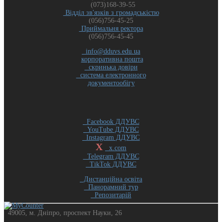
(073)168-39-55
Відділ зв'язків з громадськістю
(056)756-45-25
Приймальня ректора
(056)756-45-45
info@dduvs.edu.ua
корпоративна пошта
скринька довіри
система електронного
документообігу
Facebook ДДУВС
YouTube ДДУВС
Instagram ДДУВС
X
x.com
Telegram ДДУВС
TikTok ДДУВС
Дистанційна освіта
Панорамний тур
Репозитарій
49005, м. Дніпро, проспект Науки, 26