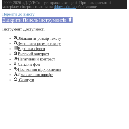
2009-2026 «ДДУВС» - усi права захищенi. При використанні
матеріалу гіперпосилання на
dduvs.edu.ua
обов`язкове.
Перейти до вмісту
Відкрити Панель інструментів
Інструмент Доступності
Збільшити розмір тексту
Зменшити розмір тексту
Відтінки сірого
Високий контраст
Негативний контраст
Світлий фон
Посилання підкреслення
Для читання шрифт
Скинути