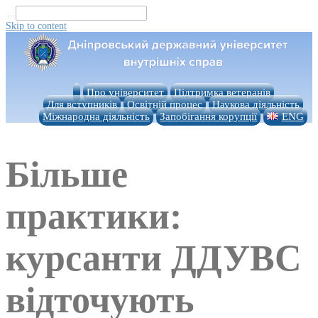
...
Skip to content
Про університет
Підтримка ветеранів
Для вступників
Освітній процес
Наукова діяльність
Міжнародна діяльність
Запобігання корупції
ENG
Більше
практики:
курсанти ДДУВС
відточують