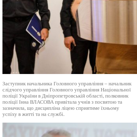
Заступник начальника Головного управління – начальник
слідчого управління Головного управління Національної
поліції України в Дніпропетровській області, полковник
поліції Інна ВЛАСОВА привітала учнів з посвятою та
зазначила, що дисципліна ліцею сприятиме їхньому
успіху в житті та на службі.