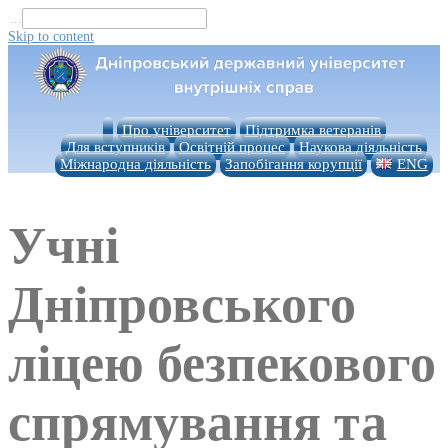
...
Skip to content
Про університет
Підтримка ветеранів
Для вступників
Освітній процес
Наукова діяльність
Міжнародна діяльність
Запобігання корупції
ENG
Учні
Дніпровського
ліцею безпекового
спрямування та