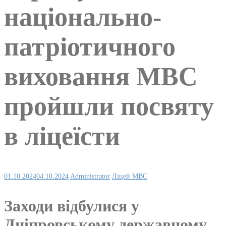
національно-
патріотичного
виховання МВС
пройшли посвяту
в ліцеїсти
01.10.2024
04.10.2024
Administrator
Ліцей МВС
Заходи відбулися у
Дніпровському державному