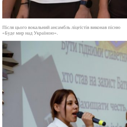
Після цього вокальний ансамбль ліцеїстів виконав пісню
«Буде мир над Україною».