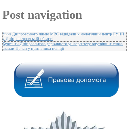
Post navigation
Учні Дніпровського ліцею МВС відвідали кінологічний центр ГУНП
у Дніпропетровській області
Курсанти Дніпровського державного університету внутрішніх справ
склали Присягу працівника поліції