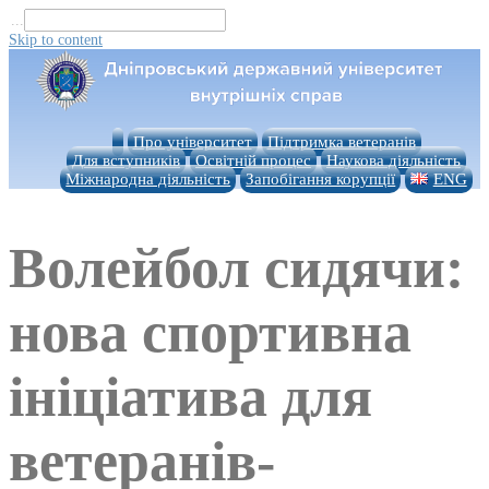
...
Skip to content
Про університет
Підтримка ветеранів
Для вступників
Освітній процес
Наукова діяльність
Міжнародна діяльність
Запобігання корупції
ENG
Волейбол сидячи:
нова спортивна
ініціатива для
ветеранів-