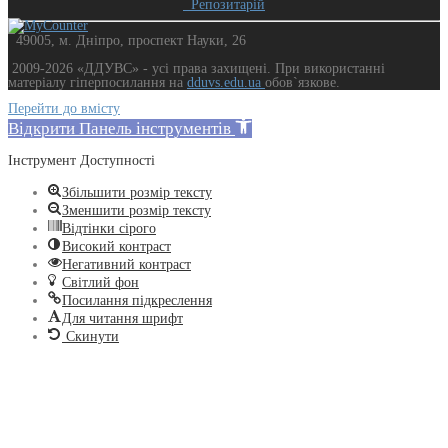
Репозитарій
49005, м. Дніпро, проспект Науки, 26
2009-2026 «ДДУВС» - усi права захищенi. При використанні
матеріалу гіперпосилання на
dduvs.edu.ua
обов`язкове.
Перейти до вмісту
Відкрити Панель інструментів
Інструмент Доступності
Збільшити розмір тексту
Зменшити розмір тексту
Відтінки сірого
Високий контраст
Негативний контраст
Світлий фон
Посилання підкреслення
Для читання шрифт
Скинути