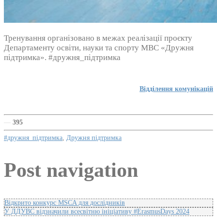
Тренування організовано в межах реалізації проєкту
Департаменту освіти, науки та спорту МВС «Дружня
підтримка». #дружня_підтримка
Відділення комунікацій
—
395
#дружня_підтримка
,
Дружня підтримка
Post navigation
Відкрито конкурс MSCA для дослідників
У ДДУВС відзначили всесвітню ініціативу #ErasmusDays 2024