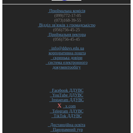
Приймальна комісія
(099)772-17-05
(073)168-39-55
Відділ зв'язків з громадськістю
(056)756-45-25
Приймальня ректора
(056)756-45-45
info@dduvs.edu.ua
корпоративна пошта
скринька довіри
система електронного
документообігу
Facebook ДДУВС
YouTube ДДУВС
Instagram ДДУВС
X
x.com
Telegram ДДУВС
TikTok ДДУВС
Дистанційна освіта
Панорамний тур