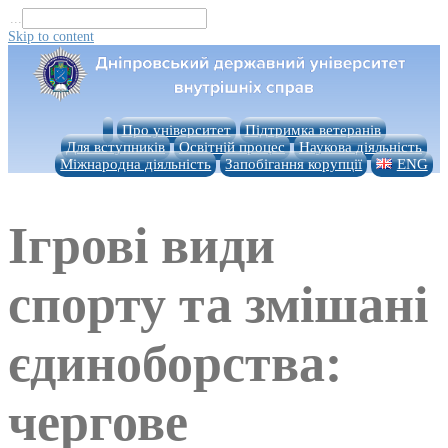
...
Skip to content
Про університет
Підтримка ветеранів
Для вступників
Освітній процес
Наукова діяльність
Міжнародна діяльність
Запобігання корупції
ENG
Ігрові види
спорту та змішані
єдиноборства:
чергове