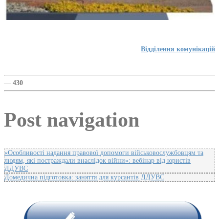
Відділення комунікацій
—
430
Post navigation
«Особливості надання правової допомоги військовослужбовцям та
людям, які постраждали внаслідок війни»: вебінар від юристів
ДДУВС
Домедична підготовка: заняття для курсантів ДДУВС