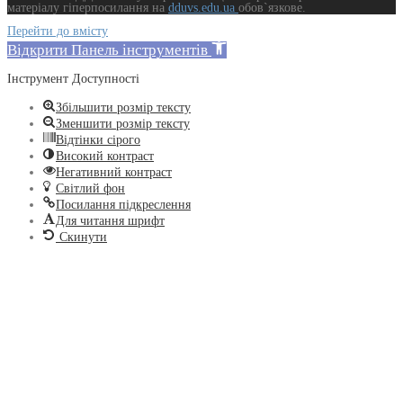
матеріалу гіперпосилання на
dduvs.edu.ua
обов`язкове.
Перейти до вмісту
Відкрити Панель інструментів
Інструмент Доступності
Збільшити розмір тексту
Зменшити розмір тексту
Відтінки сірого
Високий контраст
Негативний контраст
Світлий фон
Посилання підкреслення
Для читання шрифт
Скинути