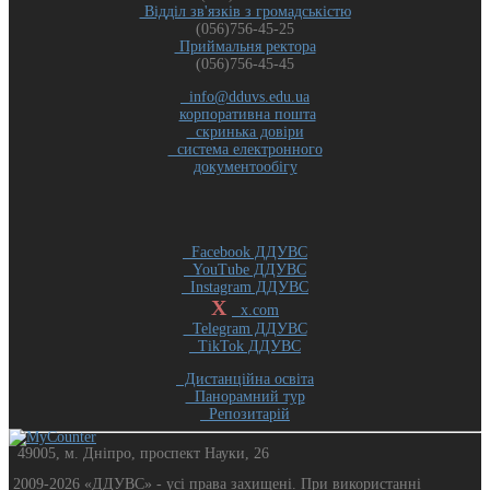
Відділ зв'язків з громадськістю
(056)756-45-25
Приймальня ректора
(056)756-45-45
info@dduvs.edu.ua
корпоративна пошта
скринька довіри
система електронного
документообігу
Facebook ДДУВС
YouTube ДДУВС
Instagram ДДУВС
X
x.com
Telegram ДДУВС
TikTok ДДУВС
Дистанційна освіта
Панорамний тур
Репозитарій
49005, м. Дніпро, проспект Науки, 26
2009-2026 «ДДУВС» - усi права захищенi. При використанні