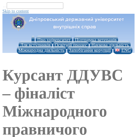
...
Skip to content
Про університет
Підтримка ветеранів
Для вступників
Освітній процес
Наукова діяльність
Міжнародна діяльність
Запобігання корупції
ENG
Курсант ДДУВС
– фіналіст
Міжнародного
правничого