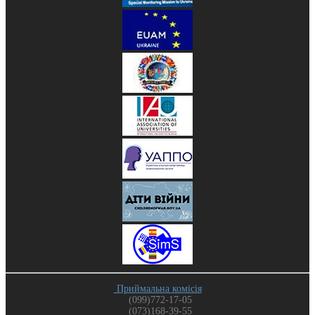
Приймальна комісія
(099)772-17-05
(073)168-39-55