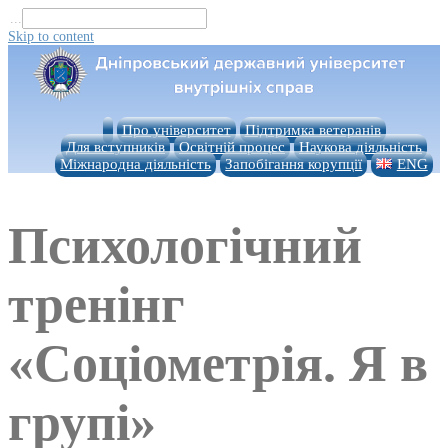
...
Skip to content
Про університет
Підтримка ветеранів
Для вступників
Освітній процес
Наукова діяльність
Міжнародна діяльність
Запобігання корупції
ENG
Психологічний
тренінг
«Соціометрія. Я в
групі»