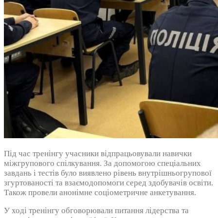
Під час тренінгу учасники відпрацьовували навички
міжгрупового спілкування. За допомогою спеціальних
завдань і тестів було виявлено рівень внутрішньогрупової
згуртованості та взаємодопомоги серед здобувачів освіти.
Також провели анонімне соціометричне анкетування.
У ході тренінгу обговорювали питання лідерства та