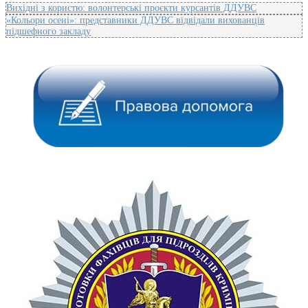
Вихідні з користю: волонтерські проєкти курсантів ДДУВС
«Кольори осені»: представники ДДУВС відвідали вихованців
підшефного закладу