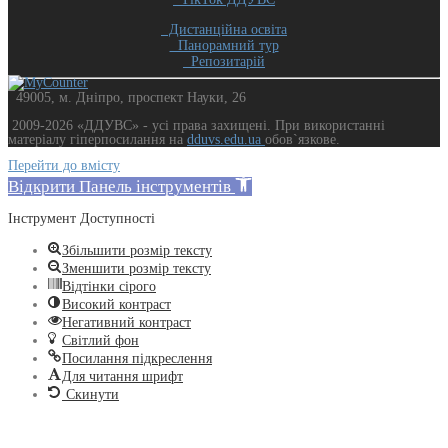
Дистанційна освіта
Панорамний тур
Репозитарій
49005, м. Дніпро, проспект Науки, 26
2009-2026 «ДДУВС» - усi права захищенi. При використанні
матеріалу гіперпосилання на
dduvs.edu.ua
обов`язкове.
Перейти до вмісту
Відкрити Панель інструментів
Інструмент Доступності
Збільшити розмір тексту
Зменшити розмір тексту
Відтінки сірого
Високий контраст
Негативний контраст
Світлий фон
Посилання підкреслення
Для читання шрифт
Скинути