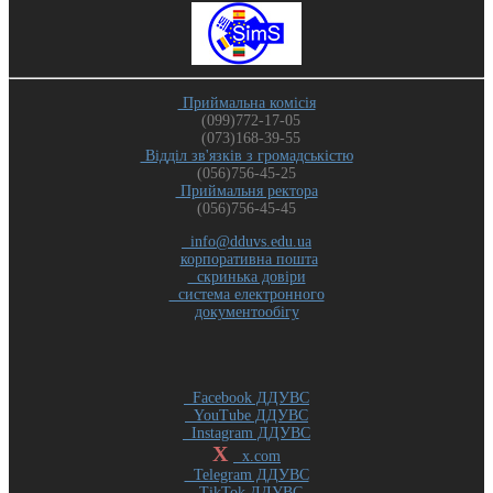
Приймальна комісія
(099)772-17-05
(073)168-39-55
Відділ зв'язків з громадськістю
(056)756-45-25
Приймальня ректора
(056)756-45-45
info@dduvs.edu.ua
корпоративна пошта
скринька довіри
система електронного
документообігу
Facebook ДДУВС
YouTube ДДУВС
Instagram ДДУВС
X
x.com
Telegram ДДУВС
TikTok ДДУВС