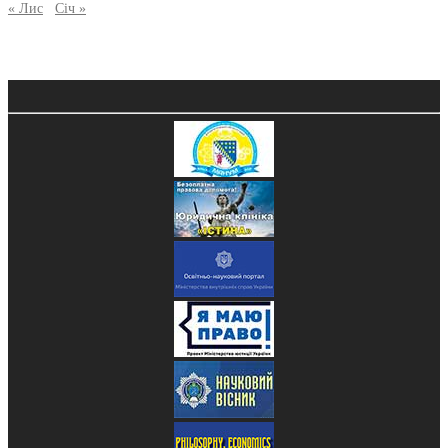
« Лис
Січ »