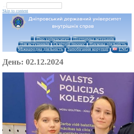
...
Skip to content
Про університет
Підтримка ветеранів
Для вступників
Освітній процес
Наукова діяльність
Міжнародна діяльність
Запобігання корупції
ENG
День:
02.12.2024