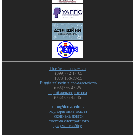
Приймальна комісія
(099)772-17-05
(073)168-39-55
Відділ зв'язків з громадськістю
(056)756-45-25
Приймальня ректора
(056)756-45-45
info@dduvs.edu.ua
корпоративна пошта
скринька довіри
система електронного
документообігу