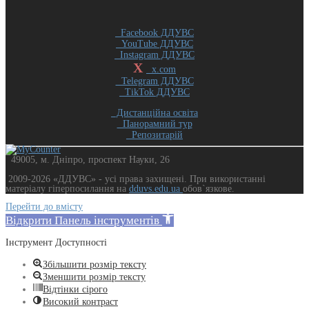
Facebook ДДУВС
YouTube ДДУВС
Instagram ДДУВС
X
x.com
Telegram ДДУВС
TikTok ДДУВС
Дистанційна освіта
Панорамний тур
Репозитарій
49005, м. Дніпро, проспект Науки, 26
2009-2026 «ДДУВС» - усi права захищенi. При використанні
матеріалу гіперпосилання на
dduvs.edu.ua
обов`язкове.
Перейти до вмісту
Відкрити Панель інструментів
Інструмент Доступності
Збільшити розмір тексту
Зменшити розмір тексту
Відтінки сірого
Високий контраст