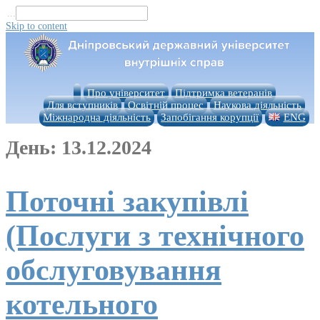
...
Skip to content
Про університет
Підтримка ветеранів
Для вступників
Освітній процес
Наукова діяльність
Міжнародна діяльність
Запобігання корупції
ENG
День:
13.12.2024
Поточні закупівлі
(Послуги з технічного
обслуговування
котельного