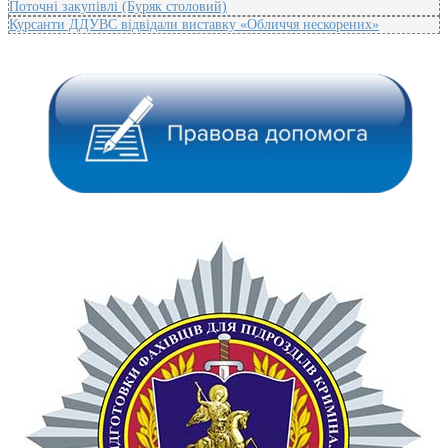
Поточні закупівлі (Буряк столовий)
Курсанти ДДУВС відвідали виставку «Обличчя нескорених»