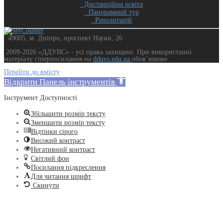
Дистанційна освіта
Панорамний тур
Репозитарій
49005, м. Дніпро, проспект Науки, 26
2009-2026 «ДДУВС» - усi права захищенi. При використанні
матеріалу гіперпосилання на
dduvs.edu.ua
обов`язкове.
Перейти до вмісту
Відкрити Панель інструментів
Інструмент Доступності
Збільшити розмір тексту
Зменшити розмір тексту
Відтінки сірого
Високий контраст
Негативний контраст
Світлий фон
Посилання підкреслення
Для читання шрифт
Скинути