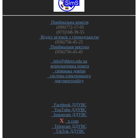
Приймальна комісія
(099)772-17-05
(073)168-39-55
Відділ зв'язків з громадськістю
(056)756-45-25
Приймальня ректора
(056)756-45-45
info@dduvs.edu.ua
корпоративна пошта
скринька довіри
система електронного
документообігу
Facebook ДДУВС
YouTube ДДУВС
Instagram ДДУВС
X
x.com
Telegram ДДУВС
TikTok ДДУВС