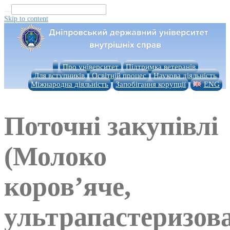
...
Skip to content
Про університет
Підтримка ветеранів
Для вступників
Освітній процес
Наукова діяльність
Міжнародна діяльність
Запобігання корупції
ENG
Поточні закупівлі
(Молоко
коров’яче,
ультрапастеризова