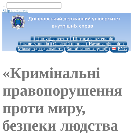
...
Skip to content
Про університет
Підтримка ветеранів
Для вступників
Освітній процес
Наукова діяльність
Міжнародна діяльність
Запобігання корупції
ENG
«Кримінальні
правопорушення
проти миру,
безпеки людства