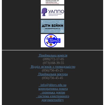
Приймальна комісія
(099)772-17-05
(073)168-39-55
Відділ зв'язків з громадськістю
(056)756-45-25
Приймальня ректора
(056)756-45-45
info@dduvs.edu.ua
корпоративна пошта
скринька довіри
система електронного
документообігу