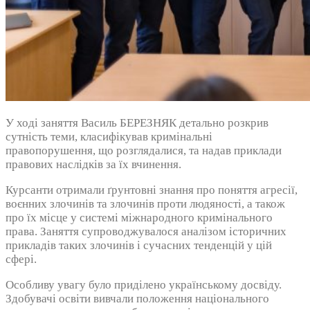
У ході заняття Василь БЕРЕЗНЯК детально розкрив
сутність теми, класифікував кримінальні
правопорушення, що розглядалися, та надав приклади
правових наслідків за їх вчинення.
Курсанти отримали ґрунтовні знання про поняття агресії,
воєнних злочинів та злочинів проти людяності, а також
про їх місце у системі міжнародного кримінального
права. Заняття супроводжувалося аналізом історичних
прикладів таких злочинів і сучасних тенденцій у цій
сфері.
Особливу увагу було приділено українському досвіду.
Здобувачі освіти вивчали положення національного