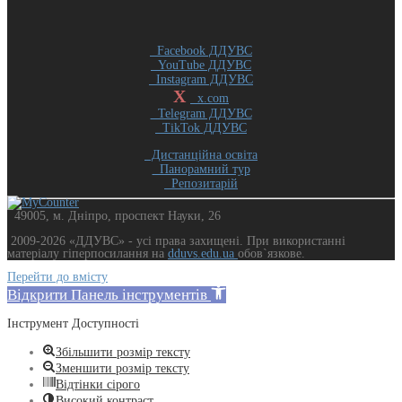
Facebook ДДУВС
YouTube ДДУВС
Instagram ДДУВС
X
x.com
Telegram ДДУВС
TikTok ДДУВС
Дистанційна освіта
Панорамний тур
Репозитарій
49005, м. Дніпро, проспект Науки, 26
2009-2026 «ДДУВС» - усi права захищенi. При використанні
матеріалу гіперпосилання на
dduvs.edu.ua
обов`язкове.
Перейти до вмісту
Відкрити Панель інструментів
Інструмент Доступності
Збільшити розмір тексту
Зменшити розмір тексту
Відтінки сірого
Високий контраст