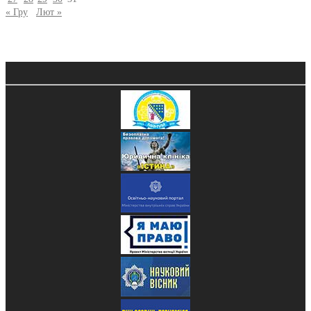
« Гру
Лют »