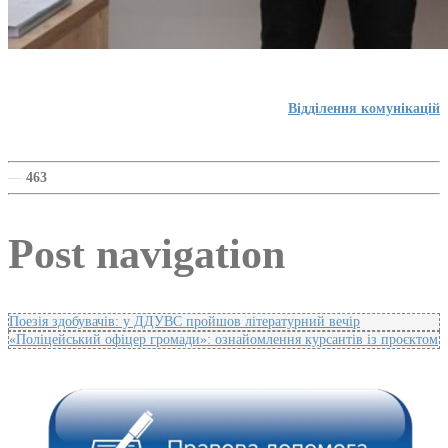
Відділення комунікацій
—
463
Post navigation
Поезія здобувачів: у ДДУВС пройшов літературний вечір
«Поліцейський офіцер громади»: ознайомлення курсантів із проєктом