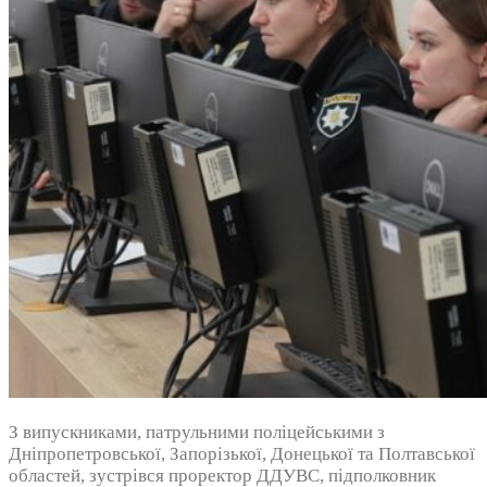
З випускниками, патрульними поліцейськими з
Дніпропетровської, Запорізької, Донецької та Полтавської
областей, зустрівся проректор ДДУВС, підполковник