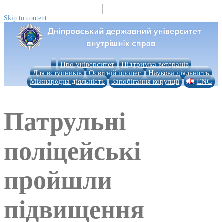
...
Skip to content
Про університет
Підтримка ветеранів
Для вступників
Освітній процес
Наукова діяльність
Міжнародна діяльність
Запобігання корупції
ENG
Патрульні
поліцейські
пройшли
підвищення